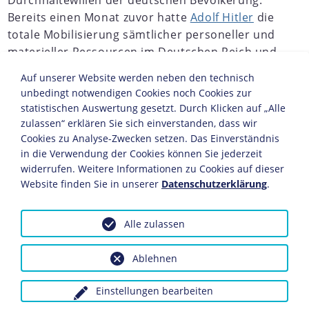
Durchhaltewillen der deutschen Bevölkerung.
Bereits einen Monat zuvor hatte
Adolf Hitler
die
totale Mobilisierung sämtlicher personeller und
materieller Ressourcen im Deutschen Reich und
in den besetzten Gebieten für den angestrebten
Auf unserer Website werden neben den technisch
"Endsieg" angeordnet. Alle Männer zwischen 16
unbedingt notwendigen Cookies noch Cookies zur
und 65 sowie Frauen zwischen 17 und 45 Jahren
statistischen Auswertung gesetzt. Durch Klicken auf „Alle
konnten zur Reichsverteidigung herangezogen
zulassen“ erklären Sie sich einverstanden, dass wir
werden. Mit der Erweiterung der Wehrpflicht ab
Cookies zu Analyse-Zwecken setzen. Das Einverständnis
in die Verwendung der Cookies können Sie jederzeit
August 1943 wurden
Hitlerjungen
unter 18
widerrufen. Weitere Informationen zu Cookies auf dieser
Jahren direkt aus Wehrertüchtigungslagern in
Website finden Sie in unserer
Datenschutzerklärung
.
die
Wehrmacht
eingezogen.
Alle zulassen
JAHRESCHRONIKEN
Ablehnen
1938
1939
1940
1941
1942
1943
1944
1945
1
Einstellungen bearbeiten
Dem durch Einziehung zur Armee entstandenen