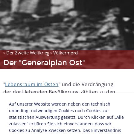
Der Zweite Weltkrieg
Völkermord
>
>
Der "Generalplan Ost"
"
Lebensraum im Osten
" und die Verdrängung
der dort lebenden Bevölkerung zählten zu den
grundlegenden Zielen nationalsozialistischer
Auf unserer Website werden neben den technisch
Politik. Im
Krieg gegen die Sowjetunion
fanden
unbedingt notwendigen Cookies noch Cookies zur
diese Vorstellungen ab Sommer 1941 ihre
statistischen Auswertung gesetzt. Durch Klicken auf „Alle
grausame Verwirklichung. Entsprechend dem
zulassen“ erklären Sie sich einverstanden, dass wir
deutschen Kriegsziel, Osteuropa bis zum Ural als
Cookies zu Analyse-Zwecken setzen. Das Einverständnis