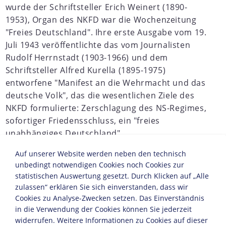
wurde der Schriftsteller Erich Weinert (1890-
1953), Organ des NKFD war die Wochenzeitung
"Freies Deutschland". Ihre erste Ausgabe vom 19.
Juli 1943 veröffentlichte das vom Journalisten
Rudolf Herrnstadt (1903-1966) und dem
Schriftsteller Alfred Kurella (1895-1975)
entworfene "Manifest an die Wehrmacht und das
deutsche Volk", das die wesentlichen Ziele des
NKFD formulierte: Zerschlagung des NS-Regimes,
sofortiger Friedensschluss, ein "freies
unabhängiges Deutschland".
Auf unserer Website werden neben den technisch
unbedingt notwendigen Cookies noch Cookies zur
JAHRESCHRONIKEN
statistischen Auswertung gesetzt. Durch Klicken auf „Alle
zulassen“ erklären Sie sich einverstanden, dass wir
1938
1939
1940
1941
1942
1943
1944
1945
1
Cookies zu Analyse-Zwecken setzen. Das Einverständnis
in die Verwendung der Cookies können Sie jederzeit
widerrufen. Weitere Informationen zu Cookies auf dieser