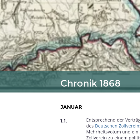
Chronik 1868
JANUAR
Entsprechend der Verträg
2
1853
1854
1855
1856
1857
1858
1859
1860
1.1.
des
Deutschen Zollverein
Mehrheitsvotum und ein Z
Zollverein zu einem pol