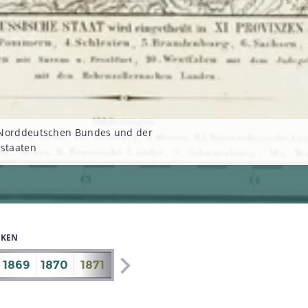
 Norddeutschen Bundes und der
sstaaten
IKEN
1869
1870
1871
1872
1873
1874
1875
1876