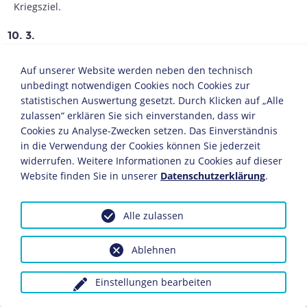
Kriegsziel.
10. 3.
Erste Petition der sechs Wirtschaftsverbände an
Auf unserer Website werden neben den technisch
Reichskanzler Bethmann Hollweg fordert weitreichende
unbedingt notwendigen Cookies noch Cookies zur
Kriegsziele.
statistischen Auswertung gesetzt. Durch Klicken auf „Alle
zulassen“ erklären Sie sich einverstanden, dass wir
18. 3.
Cookies zu Analyse-Zwecken setzen. Das Einverständnis
in die Verwendung der Cookies können Sie jederzeit
Durchbruchsversuch britisch-französischer
Seestreitkräfte durch die Dardanellen scheitert unter
widerrufen. Weitere Informationen zu Cookies auf dieser
erheblichen Verlusten.
Website finden Sie in unserer
Datenschutzerklärung
.
20. 3.
Alle zulassen
Karl Liebknecht
und Otto Rühle (1874-1943),
Abgeordnete der
Sozialdemokratischen Partei
Ablehnen
Deutschlands
(SPD), stimmen im Reichstag gegen
weitere Kriegskredite. Zudem bleiben 30
Einstellungen bearbeiten
sozialdemokratische Abgeordnete der Abstimmung
fern.