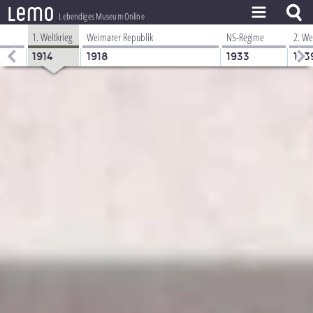
l
e
m
o
Lebendiges Museum Online
1. Weltkrieg
Weimarer Republik
NS-Regime
2. We
ZEITSTRAHL
1914
1918
1933
193
THEMEN
ZEITZEUGEN
BESTAND
LERNEN
PROJEKT