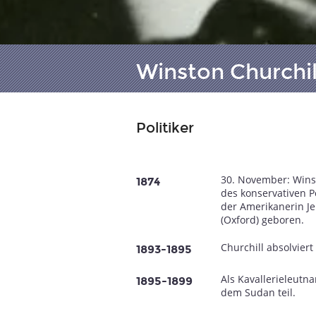
Winston Churchil
Politiker
30. November: Wins
1874
des konservativen P
der Amerikanerin J
(Oxford) geboren.
Churchill absolvier
1893-1895
Als Kavallerieleutn
1895-1899
dem Sudan teil.