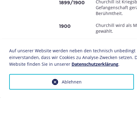
Churchill ist Kriegs
1899/1900
Gefangenschaft gerä
Berühmtheit.
Churchill wird als M
1900
gewählt.
Er wechselt zur Lib
1904
Flügel angehört.
Auf unserer Website werden neben den technisch unbedingt no
einverstanden, dass wir Cookies zu Analyse-Zwecken setzen. D
Durch den Wahlsieg 
1906
Website finden Sie in unserer
Datenschutzerklärung
.
Unterstaatssekretär 
Handelsminister un
1908-1910
Ablehnen
Innenminister unter
1910/11
Nachdem keine Eini
1911-1915
Begrenzung der Rüst
Erster Lord der Admi
voran.
Das Scheitern der
D
1915