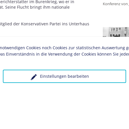
berichterstatter im Burenkrieg, wo er in
Konferenz von J
t. Seine Flucht bringt ihm nationale
itglied der Konservativen Partei ins Unterhaus
eralen Partei, wo er dem sozialreformerischen
twendigen Cookies noch Cookies zur statistischen Auswertung geset
as Einverständnis in die Verwendung der Cookies können Sie jeder
der Liberalen Partei wird Churchill
für die Kolonien.
ter der Regierung von
Herbert H. Asquith
.
Einstellungen bearbeiten
 derselben Regierung.
gung mit dem Deutschen Reich über eine
ung erzielt werden kann, treibt Churchill als
ralität die britische Flottenrüstung energisch
Lady und Sir Wi
Entgegennahme 
ardanellenexpedition
veranlasst Churchill, aus
1956