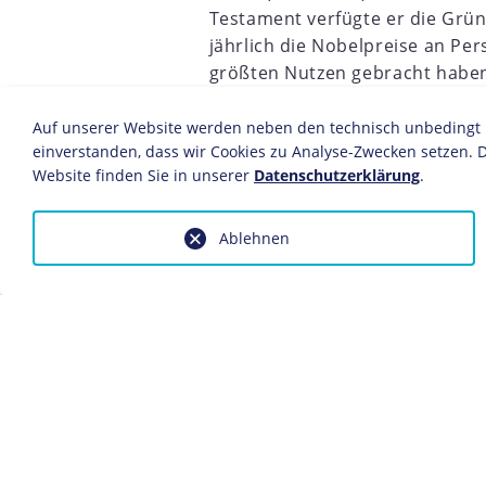
Testament verfügte er die Grün
jährlich die Nobelpreise an Per
größten Nutzen gebracht haben
Wunsch Nobels auf den Gebiete
5
1856
1857
1858
1859
1860
1861
1862
1863
"Königlich Schwedischen Akade
Auf unserer Website werden neben den technisch unbedingt no
einverstanden, dass wir Cookies zu Analyse-Zwecken setzen. D
der Physiologie oder Medizin v
Website finden Sie in unserer
Datenschutzerklärung
.
auf dem Gebiet der Literatur 
ausgewählt. Die Friedensnobel
fünfköpfigen Ausschuss des no
Ablehnen
Die Vergabe eines Nobelpreises ist
Friedensnobelpreis auch an Institu
preiswürdige Leistung gefunden wird
zurückgehalten werden oder ganz en
Preisen wird seit 1969 der von der 
Ökonomische Wissenschaften in Erin
Preisträger werden ebenfalls von d
Wissenschaften" bestimmt.
Am 10. Dezember, dem Todestag Nobe