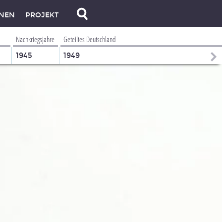
NEN
PROJEKT
Nachkriegsjahre
Geteiltes Deutschland
1945
1949