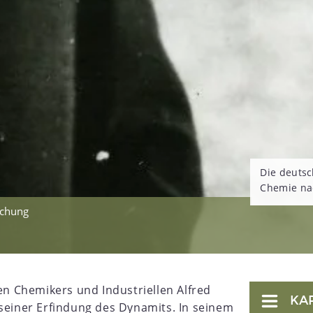
Die deutsc
Chemie nac
schung
 Chemikers und Industriellen Alfred
KA
 seiner Erfindung des Dynamits. In seinem