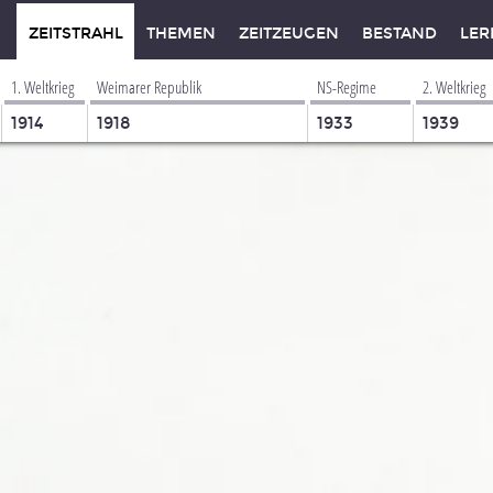
ZEITSTRAHL
THEMEN
ZEITZEUGEN
BESTAND
LER
1. Weltkrieg
Weimarer Republik
NS-Regime
2. Weltkrieg
1914
1918
1933
1939