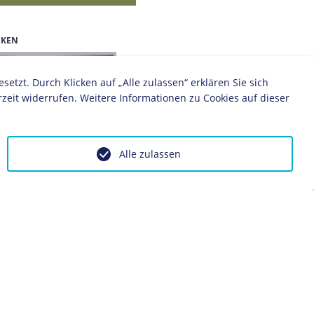
IKEN
1872
1873
1874
1875
1876
1877
1878
1879
zt. Durch Klicken auf „Alle zulassen“ erklären Sie sich
zeit widerrufen. Weitere Informationen zu Cookies auf dieser
Alle zulassen