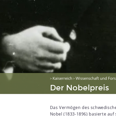
Kaiserreich
Wissenschaft und For
>
>
Der Nobelpreis
Das Vermögen des schwedischen
Nobel (1833-1896) basierte auf