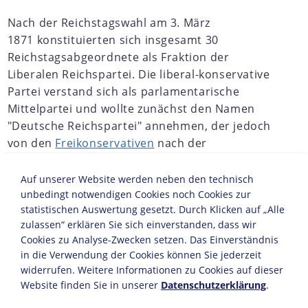
Nach der Reichstagswahl am 3. März
1871 konstituierten sich insgesamt 30
Reichstagsabgeordnete als Fraktion der
Liberalen Reichspartei. Die liberal-konservative
Partei verstand sich als parlamentarische
Mittelpartei und wollte zunächst den Namen
"Deutsche Reichspartei" annehmen, der jedoch
von den
Freikonservativen
nach der
Reichstagseröffnung bereits aufgegriffen worden
war.
Auf unserer Website werden neben den technisch
unbedingt notwendigen Cookies noch Cookies zur
JAHRESCHRONIKEN
statistischen Auswertung gesetzt. Durch Klicken auf „Alle
zulassen“ erklären Sie sich einverstanden, dass wir
1870
1871
1872
1873
1874
1875
1876
1877
1
Cookies zu Analyse-Zwecken setzen. Das Einverständnis
in die Verwendung der Cookies können Sie jederzeit
Mit den Freikonservativen gab es nicht nur namentliche
widerrufen. Weitere Informationen zu Cookies auf dieser
Übereinstimmungen, auch inhaltlich existierten
Website finden Sie in unserer
Datenschutzerklärung
.
zwischen ihnen viele Berührungspunkte: Nach der
Reichsgründung
unterstützten beide uneingeschränkt