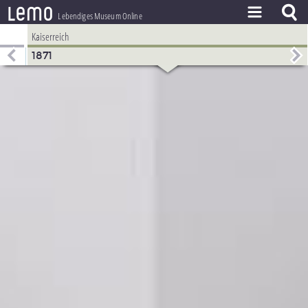
l
e
m
o
Lebendiges Museum Online
Kaiserreich
ZEITSTRAHL
1871
THEMEN
ZEITZEUGEN
BESTAND
LERNEN
PROJEKT