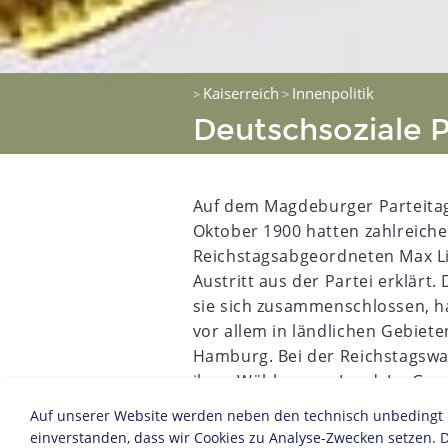
Kaiserreich
Innenpolitik
>
>
Deutschsoziale P
Auf dem Magdeburger Parteita
Oktober 1900 hatten zahlreiche
Reichstagsabgeordneten Max L
Austritt aus der Partei erklärt.
sie sich zusammenschlossen, h
vor allem in ländlichen Gebiet
5
1856
1857
1858
1859
1860
1861
1862
1863
Hamburg. Bei der Reichstagswah
ihrer Wähler vom Land. Im Geg
besaß die DSP einen engen Kon
Auf unserer Website werden neben den technisch unbedingt no
Christlich-Sozialen Arbeiterpart
einverstanden, dass wir Cookies zu Analyse-Zwecken setzen. D