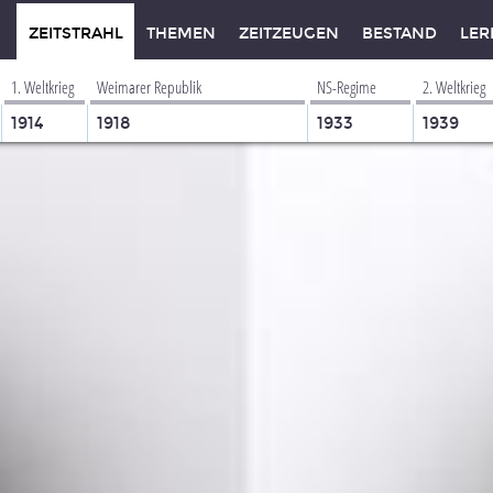
ZEITSTRAHL
THEMEN
ZEITZEUGEN
BESTAND
LER
1. Weltkrieg
Weimarer Republik
NS-Regime
2. Weltkrieg
1914
1918
1933
1939