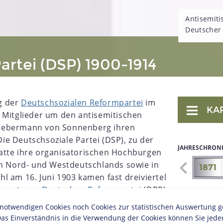
Antisemiti
Deutscher 
artei (DSP) 1900-1914
g der
Deutschsozialen Reformpartei
im
KA
 Mitglieder um den antisemitischen
iebermann von Sonnenberg ihren
 Die Deutschsoziale Partei (DSP), zu der
JAHRESCHRON
atte ihre organisatorischen Hochburgen
en Nord- und Westdeutschlands sowie in
1864
1865
1866
1867
1868
1869
1870
1871
l am 16. Juni 1903 kamen fast dreiviertel
ensatz zur
Deutschen Reformpartei
(DRP)
takt zum Bund der Landwirte (BdL), zur
twendigen Cookies noch Cookies zur statistischen Auswertung geset
ei
unter Adolf Stoecker und zur
as Einverständnis in die Verwendung der Cookies können Sie jeder