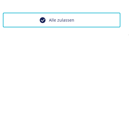
Alle zulassen
BIOGRAFIE
Max Liebermann von
Sonnenberg
BIOGRAFIE
Adolf Stoecker
BIOGRAFIE
Bernhard von Bülow