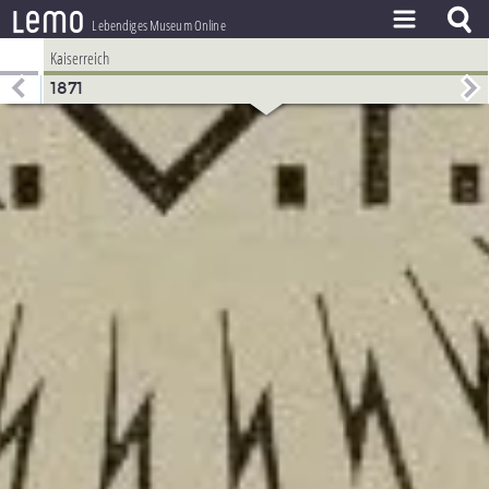
l
e
m
o
Lebendiges Museum Online
Kaiserreich
ZEITSTRAHL
1871
THEMEN
ZEITZEUGEN
BESTAND
LERNEN
PROJEKT