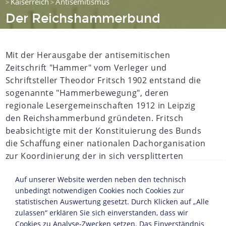
Kaiserreich
Antisemitismus
>
>
Der Reichshammerbund
Mit der Herausgabe der antisemitischen
Zeitschrift "Hammer" vom Verleger und
Schriftsteller Theodor Fritsch 1902 entstand die
sogenannte "Hammerbewegung", deren
regionale Lesergemeinschaften 1912 in Leipzig
den Reichshammerbund gründeten. Fritsch
beabsichtigte mit der Konstituierung des Bunds
die Schaffung einer nationalen Dachorganisation
zur Koordinierung der in sich versplitterten
völkisch-antisemitischen Bewegung. Dieses
Auf unserer Website werden neben den technisch
Ansinnen misslang aufgrund inhaltlicher
unbedingt notwendigen Cookies noch Cookies zur
Differenzen, Führungsstreitigkeiten und
statistischen Auswertung gesetzt. Durch Klicken auf „Alle
mangelndem Mobilisierungsvermögen. Der
zulassen“ erklären Sie sich einverstanden, dass wir
Reichshammerbund blieb ein vergleichsweise
Cookies zu Analyse-Zwecken setzen. Das Einverständnis