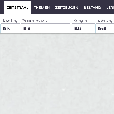
ZEITSTRAHL
THEMEN
ZEITZEUGEN
BESTAND
LER
1. Weltkrieg
Weimarer Republik
NS-Regime
2. Weltkrieg
1914
1918
1933
1939