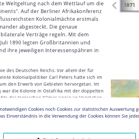
te Weltgeltung nach dem Wettlauf um die
1864
1865
1866
1867
1868
1869
1870
1871
nents". Auf der Berliner Afrikakonferenz
nflussreichsten Kolonialmächte erstmals
inander abgesteckt. Die genaue
bilaterale Verträge regeln.
Mit dem
 Juli 1890 legten Großbritannien und
d ihre jeweiligen Interessenspähren in
ie des Deutschen Reichs. Vor allem der für
nte Kolonialpolitiker Carl Peters hatte sich im
 um den Erwerb von Gebieten hervorgetan. Im
a
war die Kolonie in Ostafrika mit der doppelten
hts des tropischen Klimas üppig an Vegetation.
lionen dort lebenden Menschen gehörten den
twendigen Cookies noch Cookies zur statistischen Auswertung geset
m Nordosten der Kolonie ansässigen Massai
as Einverständnis in die Verwendung der Cookies können Sie jeder
ikas zudem noch arabische Einwanderer aus
eichnete Handelsverbindungen vor allem ins
pa und in den Nahen Osten. Bis zum Beginn der
mmten die Araber den Handel in dieser Region,