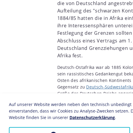
die von Deutschland angestreb
5
1856
1857
1858
1859
1860
1861
1862
1863
Aufteilung des "schwarzen Konti
1884/85 hatten die in Afrika ei
ihre Interessensphären untere
Festlegung der Grenzen sollten 
Abschluss eines Vertrags am 1.
Deutschland Grenzziehungen un
Afrika fest.
Deutsch-Ostafrika war ab 1885 Kolon
sein rassistisches Gedankengut bekan
Osten des afrikanischen Kontinents
Gegensatz zu
Deutsch-Südwestafrik
Größe des Deutschen Reichs angesic
Rund 90 Prozent der etwa acht Mil
Auf unserer Website werden neben den technisch unbedingt no
Bantu an. Neben Angehörigen der i
einverstanden, dass wir Cookies zu Analyse-Zwecken setzen. D
lebten an der Küste Deutsch-Ostafr
Website finden Sie in unserer
Datenschutzerklärung
.
dem Oman. Sie unterhielten ausgez
Landesinnere, aber auch nach Euro
deutschen "Schutzherrschaft" besti