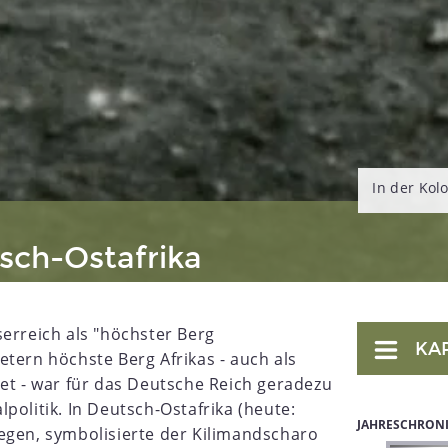
In der Kol
sch-Ostafrika
serreich als "höchster Berg
KA
tern höchste Berg Afrikas - auch als
net - war für das Deutsche Reich geradezu
politik. In Deutsch-Ostafrika (heute:
JAHRESCHRON
egen, symbolisierte der Kilimandscharo