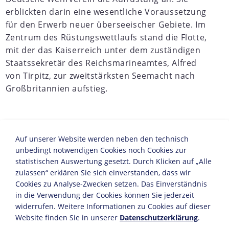
erblickten darin eine wesentliche Voraussetzung
für den Erwerb neuer überseeischer Gebiete. Im
Zentrum des Rüstungswettlaufs stand die Flotte,
mit der das Kaiserreich unter dem zuständigen
Staatssekretär des Reichsmarineamtes, Alfred
von Tirpitz, zur zweitstärksten Seemacht nach
Großbritannien aufstieg.
JAHRESCHRONIKEN
Auf unserer Website werden neben den technisch
1870
1871
1872
1873
1874
1875
1876
1877
1
unbedingt notwendigen Cookies noch Cookies zur
statistischen Auswertung gesetzt. Durch Klicken auf „Alle
"Deutschlands Zukunft liegt auf dem Meer". Mit diesen
zulassen“ erklären Sie sich einverstanden, dass wir
Worten kündigte Wilhelm II. 1896 eine neue
Cookies zu Analyse-Zwecken setzen. Das Einverständnis
Flottenpolitik an. Admiral Tirpitz begründete 1898 das
in die Verwendung der Cookies können Sie jederzeit
Ziel des neuen deutschen Flottenprogramms:
widerrufen. Weitere Informationen zu Cookies auf dieser
"Deutschland muss eine so starke Schlachtflotte
Website finden Sie in unserer
Datenschutzerklärung
.
besitzen, dass ein Krieg auch für den seemächtigsten