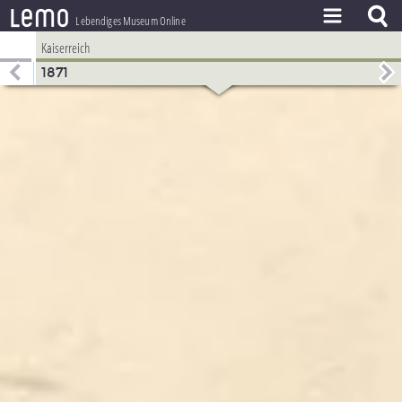
l
e
m
o
Lebendiges Museum Online
Kaiserreich
ZEITSTRAHL
1871
THEMEN
ZEITZEUGEN
BESTAND
LERNEN
PROJEKT