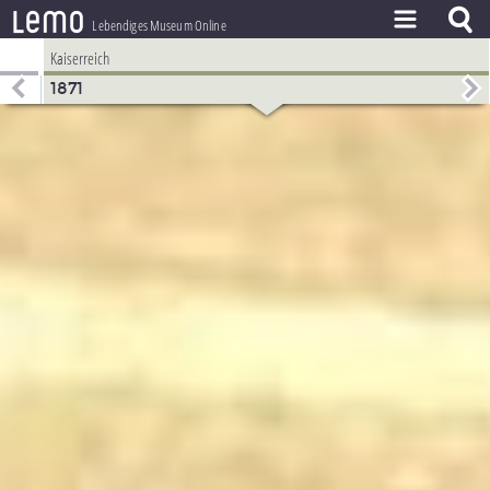
l
e
m
o
Lebendiges Museum Online
Kaiserreich
ZEITSTRAHL
1871
THEMEN
ZEITZEUGEN
BESTAND
LERNEN
PROJEKT