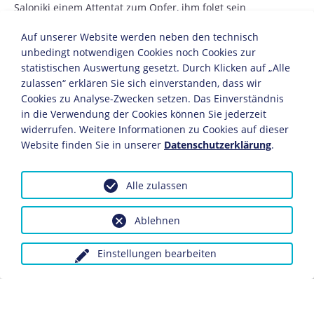
Saloniki einem Attentat zum Opfer, ihm folgt sein
ältester Sohn Konstantin (1868-1923) auf dem Thron.
Auf unserer Website werden neben den technisch
21. 3.
unbedingt notwendigen Cookies noch Cookies zur
statistischen Auswertung gesetzt. Durch Klicken auf „Alle
Neuer französischer Ministerpräsident wird Louis
zulassen“ erklären Sie sich einverstanden, dass wir
Barthou (1862-1934).
Cookies zu Analyse-Zwecken setzen. Das Einverständnis
in die Verwendung der Cookies können Sie jederzeit
28. 3.
widerrufen. Weitere Informationen zu Cookies auf dieser
Website finden Sie in unserer
Datenschutzerklärung
.
Das britische Unterhaus verabschiedet den Flottenetat
für das Jahr 1913/14, der eine Aufstockung der
Personalstärke um 8.500 Mann und den Bau von fünf
Alle zulassen
Schlachtschiffen, acht Kreuzern und 16 Torpedobooten
vorsieht.
Ablehnen
APRIL
Einstellungen bearbeiten
3. 4.
Ein für den Militäreinsatz gebautes deutsches Luftschiff