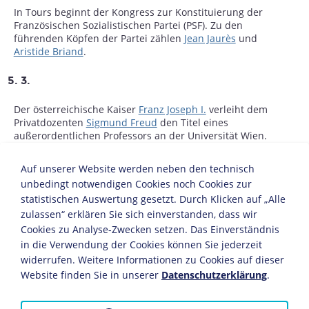
In Tours beginnt der Kongress zur Konstituierung der
Französischen Sozialistischen Partei (PSF). Zu den
führenden Köpfen der Partei zählen
Jean Jaurès
und
Aristide Briand
.
5. 3.
Der österreichische Kaiser
Franz Joseph I.
verleiht dem
Privatdozenten
Sigmund Freud
den Titel eines
außerordentlichen Professors an der Universität Wien.
6. 3.
Auf unserer Website werden neben den technisch
unbedingt notwendigen Cookies noch Cookies zur
Prinz Heinrich von Preußen, Bruder von Kaiser
Wilhelm
statistischen Auswertung gesetzt. Durch Klicken auf „Alle
II.
, erhält im Rahmen seiner Reise durch die Vereinigten
zulassen“ erklären Sie sich einverstanden, dass wir
Staaten die Ehrendoktorwürde der Harvard-Universität.
Cookies zu Analyse-Zwecken setzen. Das Einverständnis
Zuvor wurde er von Präsident
Theodore Roosevelt
und
in die Verwendung der Cookies können Sie jederzeit
führenden Vertretern der amerikanischen Wirtschaft
empfangen.
widerrufen. Weitere Informationen zu Cookies auf dieser
Website finden Sie in unserer
Datenschutzerklärung
.
10. 3.