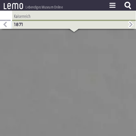
l
e
m
o
Lebendiges Museum Online
Kaiserreich
ZEITSTRAHL
1871
THEMEN
ZEITZEUGEN
BESTAND
LERNEN
PROJEKT