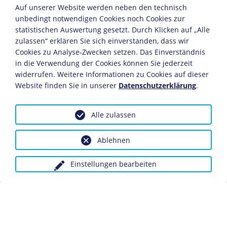
Theaterzetteln nennt er sich bereits Reinhardt.
Auf unserer Website werden neben den technisch
unbedingt notwendigen Cookies noch Cookies zur
1894-1902
statistischen Auswertung gesetzt. Durch Klicken auf „Alle
zulassen“ erklären Sie sich einverstanden, dass wir
Ensemblemitglied am Deutschen Theater in Berlin, wo
Cookies zu Analyse-Zwecken setzen. Das Einverständnis
er vorwiegend für das Rollenfach "alter Mann" besetzt
in die Verwendung der Cookies können Sie jederzeit
wird.
widerrufen. Weitere Informationen zu Cookies auf dieser
Website finden Sie in unserer
Datenschutzerklärung
.
1901
Er gründet mit einigen Kollegen in Berlin die
Alle zulassen
Kleinkunstbühne "Schall und Rauch", aus der 1902/03
das "Kleine Theater" wird.
Ablehnen
1903
Einstellungen bearbeiten
Er übernimmt offiziell die Leitung des "Kleinen
Theaters" und des "Neuen Theaters" (heute: Berliner
Ensemble, Theater am Schiffbauerdamm).
1904