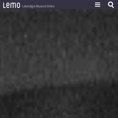
l
e
m
o
Lebendiges Museum Online
ZEITSTRAHL
THEMEN
ZEITZEUGEN
BESTAND
LERNEN
PROJEKT