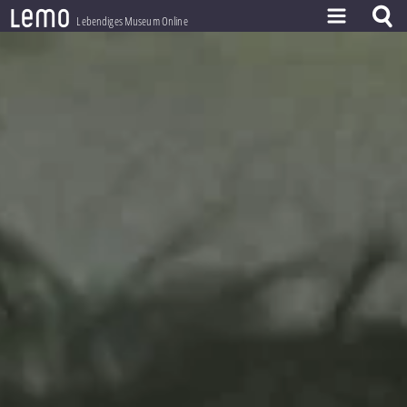
l
e
m
o
Lebendiges Museum Online
ZEITSTRAHL
THEMEN
ZEITZEUGEN
BESTAND
LERNEN
PROJEKT