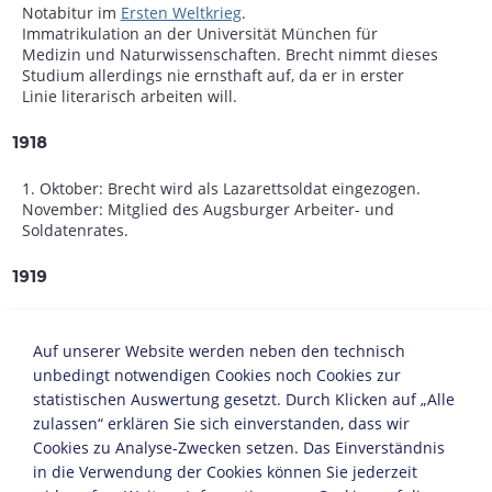
Notabitur im
Ersten Weltkrieg
.
Immatrikulation an der Universität München für
Medizin und Naturwissenschaften. Brecht nimmt dieses
Studium allerdings nie ernsthaft auf, da er in erster
Linie literarisch arbeiten will.
1918
1. Oktober: Brecht wird als Lazarettsoldat eingezogen.
November: Mitglied des Augsburger Arbeiter- und
Soldatenrates.
1919
30. Juli: Geburt von Brechts und Banholzers Sohn.
Auf unserer Website werden neben den technisch
1922
unbedingt notwendigen Cookies noch Cookies zur
statistischen Auswertung gesetzt. Durch Klicken auf „Alle
29. September: Uraufführung seines kritisch-
zulassen“ erklären Sie sich einverstanden, dass wir
engagierten, linksorientierten Stücks "Trommeln in der
Cookies zu Analyse-Zwecken setzen. Das Einverständnis
Nacht" in München.
in die Verwendung der Cookies können Sie jederzeit
Die Buchausgabe seines ersten Dramas "Baal"