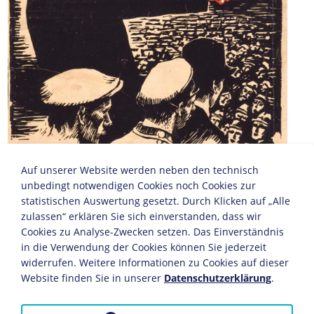
Auf unserer Website werden neben den technisch
unbedingt notwendigen Cookies noch Cookies zur
statistischen Auswertung gesetzt. Durch Klicken auf „Alle
zulassen“ erklären Sie sich einverstanden, dass wir
Werbeplakat der KPD, 1919
Cookies zu Analyse-Zwecken setzen. Das Einverständnis
in die Verwendung der Cookies können Sie jederzeit
Im Gegensatz zu den Bolschewisten in Sowjetrussland
widerrufen. Weitere Informationen zu Cookies auf dieser
konnten Spartakisten und Kommunisten während der
Website finden Sie in unserer
Datenschutzerklärung
.
Revolution 1918/19 keinen wesentlichen Einfluss auf die
Arbeitermassen erlangen. Vielmehr verbreitete die KPD