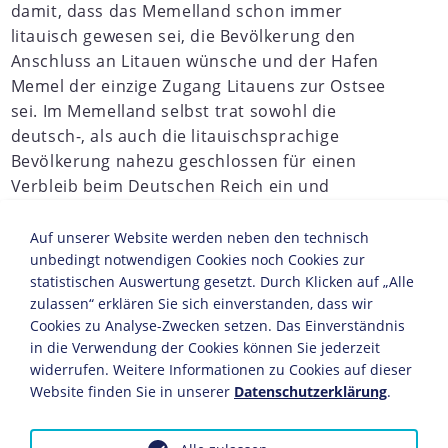
damit, dass das Memelland schon immer
litauisch gewesen sei, die Bevölkerung den
Anschluss an Litauen wünsche und der Hafen
Memel der einzige Zugang Litauens zur Ostsee
sei. Im Memelland selbst trat sowohl die
deutsch-, als auch die litauischsprachige
Bevölkerung nahezu geschlossen für einen
Verbleib beim Deutschen Reich ein und
untermauerten dies durch Petitionen und
Umfragen. Anders als im südlichen Teil
Auf unserer Website werden neben den technisch
Ostpreußens waren die Memelländer jedoch
unbedingt notwendigen Cookies noch Cookies zur
statistischen Auswertung gesetzt. Durch Klicken auf „Alle
nicht von den Alliierten zu einer
zulassen“ erklären Sie sich einverstanden, dass wir
Volksabstimmung über den Verbleib beim
Cookies zu Analyse-Zwecken setzen. Das Einverständnis
Deutschen Reich aufgerufen worden.
in die Verwendung der Cookies können Sie jederzeit
widerrufen. Weitere Informationen zu Cookies auf dieser
JAHRESCHRONIKEN
Website finden Sie in unserer
Datenschutzerklärung
.
1917
1918
1919
1920
1921
1922
1923
1924
1