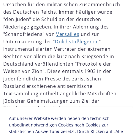
Ursachen für den militärischen Zusammenbruch
des Deutschen Reichs. Immer häufiger wurde
"den Juden" die Schuld an der deutschen
Niederlage gegeben. In ihrer Ablehnung des
"Schandfriedens" von
Versailles
und zur
Untermauerung der "
Dolchstoßlegende
"
instrumentalisierten Vertreter der extremen
Rechten vor allem die kurz nach Kriegsende in
Deutschland veröffentlichten "Protokolle der
Weisen von Zion". Diese erstmals 1903 in der
judenfeindlichen Presse des zaristischen
Russland erschienene antisemitische
Textsammlung enthielt angebliche Mitschriften
jüdischer Geheimsitzungen zum Ziel der
"Weltherrschaft des Judentums".
Auf unserer Website werden neben den technisch
JAHRESCHRONIKEN
unbedingt notwendigen Cookies noch Cookies zur
1917
statistischen Auswertung gesetzt. Durch Klicken auf „Alle
1918
1919
1920
1921
1922
1923
1924
1