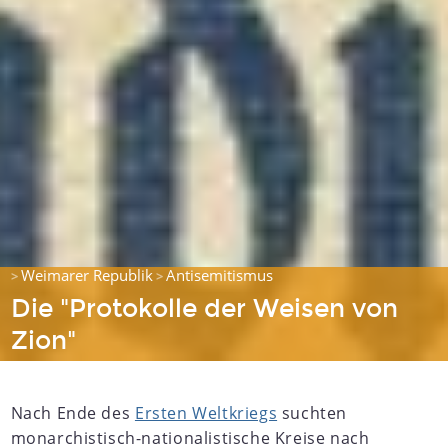
Weimarer Republik
Antisemitismus
>
>
Die "Protokolle der Weisen von
Zion"
Nach Ende des
Ersten Weltkriegs
suchten
monarchistisch-nationalistische Kreise nach