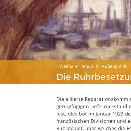
Weimarer Republik
Außenpolitik
>
>
Die Ruhrbesetz
Die alliierte Reparationskommi
geringfügigen Lieferrückstand
fest; dies bot im Januar 1923 
französischen Divisionen und e
Ruhrgebiet, über welches die 