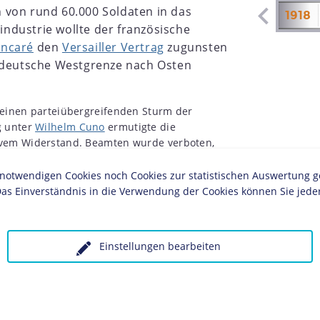
 von rund 60.000 Soldaten in das
1911
1912
1913
1914
1915
1916
1917
1918
ndustrie wollte der französische
ncaré
den
Versailler Vertrag
zugunsten
e deutsche Westgrenze nach Osten
 einen parteiübergreifenden Sturm der
g unter
Wilhelm Cuno
ermutigte die
ivem Widerstand. Beamten wurde verboten,
Da die Bevölkerung in beeindruckender
d leistete, wiesen die Besatzungsbehörden
twendigen Cookies noch Cookies zur statistischen Auswertung geset
chen aus dem Ruhrgebiet sowie aus dem seit
as Einverständnis in die Verwendung der Cookies können Sie jeder
nbesetzte" Deutschland aus.
Einstellungen bearbeiten