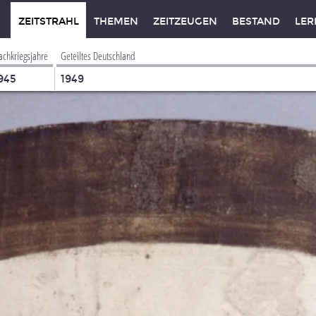
ZEITSTRAHL
THEMEN
ZEITZEUGEN
BESTAND
LER
achkriegsjahre
Geteiltes Deutschland
945
1949