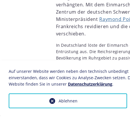
verhängten. Mit dem Einmarsch
2
1903
1904
1905
1906
1907
1908
1909
1910
Zentrum der deutschen Schweri
Ministerpräsident
Raymond Poi
Frankreichs revidieren und di
verschieben.
In Deutschland löste der Einmarsch
Entrüstung aus. Die Reichsregierun
Bevölkerung im Ruhrgebiet zu pass
Befehle der Besatzer zu befolgen. 
Geschlossenheit passiven Widerstan
Auf unserer Website werden neben den technisch unbedingt no
zwischen 120.000 und 150.000 Mens
einverstanden, dass wir Cookies zu Analyse-Zwecken setzen. D
1919 besetzten Rheinland in das "u
Website finden Sie in unserer
Datenschutzerklärung
.
Ablehnen