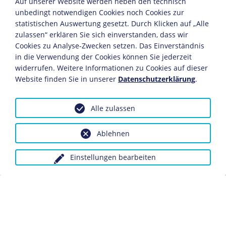
Auf unserer Website werden neben den technisch
hatte auf die Landvolkpartei erheblichen
unbedingt notwendigen Cookies noch Cookies zur
Einfluss, denn alle Parteivorsitzenden kamen aus
statistischen Auswertung gesetzt. Durch Klicken auf „Alle
den Reihen des Thüringer Landbunds.
zulassen“ erklären Sie sich einverstanden, dass wir
Cookies zu Analyse-Zwecken setzen. Das Einverständnis
JAHRESCHRONIKEN
in die Verwendung der Cookies können Sie jederzeit
widerrufen. Weitere Informationen zu Cookies auf dieser
1917
1918
1919
1920
1921
1922
1923
1924
1
Website finden Sie in unserer
Datenschutzerklärung
.
Trotz vielfältiger Differenzen mit Vertretern des
ostelbischen Flügels im Landbund vertrat das Deutsche
Alle zulassen
Landvolk im Prinzip die gleiche Politik. Es war agrarisch-
konservativ ausgerichtet und erhob den Anspruch,
Interessensvertreter der Landbevölkerung,
Ablehnen
insbesondere der westelbischen Bauern, zu sein. Das
Landvolk beschränkte sich dabei nicht nur auf die
Einstellungen bearbeiten
Agrarpolitik: Es befürwortete den
Panzerkreuzerbau
,
forderte die bedingungslose Räumung des Rheinlands
durch Frankreich und die Rückgliederung des
Saarlandes an das Deutsche Reich. Die Partei lehnte den
Young-Plan
ab und unterstützte 1929 den
Volksentscheid
gegen diesen Plan.