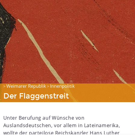
Weimarer Republik
Innenpolitik
>
>
Der Flaggenstreit
Unter Berufung auf Wünsche von
Auslandsdeutschen, vor allem in Lateinamerika,
wollte der parteilose Reichskanzler Hans Luther