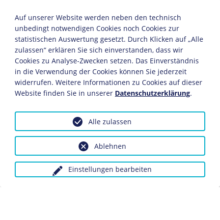
deutschen Auslandsvertretungen das Recht
Auf unserer Website werden neben den technisch
zugestehen, neben der schwarz-rot-goldenen
unbedingt notwendigen Cookies noch Cookies zur
Reichsflagge auch die schwarz-weiß-roten
statistischen Auswertung gesetzt. Durch Klicken auf „Alle
Farben des alten Kaiserreiches zu zeigen. Bei den
zulassen“ erklären Sie sich einverstanden, dass wir
rechten Gegnern der Weimarer Republik war die
Cookies zu Analyse-Zwecken setzen. Das Einverständnis
Reichsflagge wenig beliebt, und sie wurde von
in die Verwendung der Cookies können Sie jederzeit
ihnen - wie auf dem Wahlplakat der
DNVP
zu
widerrufen. Weitere Informationen zu Cookies auf dieser
Website finden Sie in unserer
Datenschutzerklärung
.
sehen - regelmäßig verunglimpft. Demonstrativ
hissten konservative Kreise bei besonderen
Anlässen Schwarz-Weiß-Rot, so nach der
Alle zulassen
Reichspräsidentenwahl des Monarchisten
Paul
von Hindenburg
1925. Auch das
Ablehnen
Führungsgremium des Deutschen Fußball-
Bundes (DFB) machte in den 1920er Jahren aus
Einstellungen bearbeiten
seiner Gesinnung kein Geheimnis: Vor
Länderspielen in Deutschland ließen sie des
öfteren statt Schwarz-Rot-Gold statutenwidrig
Schwarz-Weiß-Rot hissen.