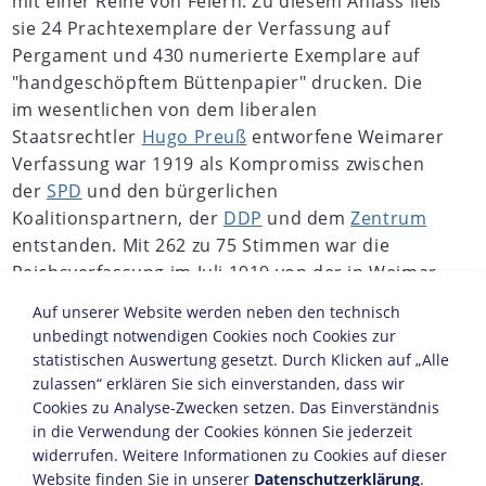
mit einer Reihe von Feiern. Zu diesem Anlass ließ
sie 24 Prachtexemplare der Verfassung auf
Pergament und 430 numerierte Exemplare auf
"handgeschöpftem Büttenpapier" drucken. Die
im wesentlichen von dem liberalen
Staatsrechtler
Hugo Preuß
entworfene Weimarer
Verfassung war 1919 als Kompromiss zwischen
der
SPD
und den bürgerlichen
Koalitionspartnern, der
DDP
und dem
Zentrum
entstanden. Mit 262 zu 75 Stimmen war die
Reichsverfassung im Juli 1919 von der in Weimar
tagenden
verfassungsgebenden
Auf unserer Website werden neben den technisch
Nationalversammlung
verabschiedet worden.
unbedingt notwendigen Cookies noch Cookies zur
statistischen Auswertung gesetzt. Durch Klicken auf „Alle
JAHRESCHRONIKEN
zulassen“ erklären Sie sich einverstanden, dass wir
Cookies zu Analyse-Zwecken setzen. Das Einverständnis
1917
1918
1919
1920
1921
1922
1923
1924
1
in die Verwendung der Cookies können Sie jederzeit
Die Weimarer Verfassung war die erste
widerrufen. Weitere Informationen zu Cookies auf dieser
parlamentarisch-demokratische Verfassung
Website finden Sie in unserer
Datenschutzerklärung
.