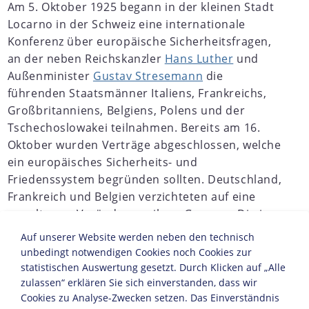
Am 5. Oktober 1925 begann in der kleinen Stadt
Locarno in der Schweiz eine internationale
Konferenz über europäische Sicherheitsfragen,
an der neben Reichskanzler
Hans Luther
und
Außenminister
Gustav Stresemann
die
führenden Staatsmänner Italiens, Frankreichs,
Großbritanniens, Belgiens, Polens und der
Tschechoslowakei teilnahmen. Bereits am 16.
Oktober wurden Verträge abgeschlossen, welche
ein europäisches Sicherheits- und
Friedenssystem begründen sollten. Deutschland,
Frankreich und Belgien verzichteten auf eine
gewaltsame Veränderung ihrer Grenzen. Die im
Versailler Vertrag
festgelegte deutsche
Auf unserer Website werden neben den technisch
Westgrenze wurde vom Deutschen Reich ebenso
unbedingt notwendigen Cookies noch Cookies zur
bestätigt wie die Entmilitarisierung des
statistischen Auswertung gesetzt. Durch Klicken auf „Alle
Rheinlands. Großbritannien und Italien
zulassen“ erklären Sie sich einverstanden, dass wir
Cookies zu Analyse-Zwecken setzen. Das Einverständnis
übernahmen die Garantie, bei einer