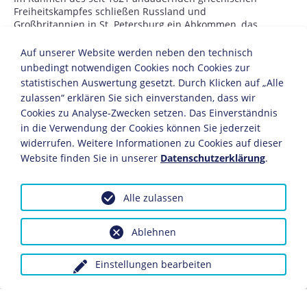
Freiheitskampfes schließen Russland und
Großbritannien in St. Petersburg ein Abkommen, das
die Schaffung eines unabhängigen griechischen Staates
unter osmanischer Oberhoheit vorsieht. Frankreich tritt
Auf unserer Website werden neben den technisch
diesem „Petersburger Protokoll“ im Juli 1827 bei.
unbedingt notwendigen Cookies noch Cookies zur
statistischen Auswertung gesetzt. Durch Klicken auf „Alle
zulassen“ erklären Sie sich einverstanden, dass wir
JUNI
Cookies zu Analyse-Zwecken setzen. Das Einverständnis
in die Verwendung der Cookies können Sie jederzeit
5.6.
widerrufen. Weitere Informationen zu Cookies auf dieser
Der deutsche Komponist Carl Maria von Weber (1786-
Website finden Sie in unserer
Datenschutzerklärung
.
1826) stirbt in London.
Alle zulassen
7.6.
Der deutsche Physiker und Optiker Joseph von
Ablehnen
Fraunhofer (1787-1826) stirbt in München. Als Vorreiter
für praxisorientierte Forschung wird Fraunhofer zum
Einstellungen bearbeiten
Namenspatron der 1949 gegründeten Fraunhofer-
Gesellschaft für angewandte Forschung.