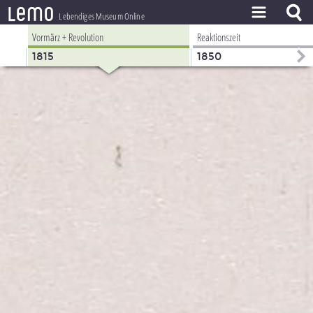
l
e
m
o
Lebendiges Museum Online
Vormärz + Revolution
Reaktionszeit
ZEITSTRAHL
1815
1850
THEMEN
ZEITZEUGEN
BESTAND
LERNEN
PROJEKT