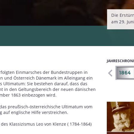
Die Erstür
am 29. Jun
JAHRESCHRON
rfolgten Einmarsches der Bundestruppen in
1857
1858
1859
1860
1861
1862
1863
1864
en und Österreich Dänemark im Alleingang ein
es Ultimatum: Sie bestehen darauf, dass das
ht in den Geltungsbereich der neuen dänischen
mber 1863 einbezogen wird.
 das preußisch-österreichische Ultimatum vom
g auf englische Hilfe verstreichen.
des Klassizismus Leo von Klenze ( 1784-1864)