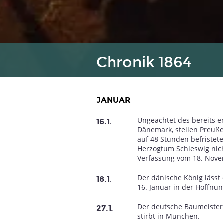
Chronik 1864
JANUAR
Ungeachtet des bereits e
8
1849
1850
1851
1852
1853
1854
1855
1856
16.1.
Dänemark, stellen Preuß
auf 48 Stunden befristet
Herzogtum Schleswig nic
Verfassung vom 18. Nove
Der dänische König lässt
18.1.
16. Januar in der Hoffnun
Der deutsche Baumeister 
27.1.
stirbt in München.