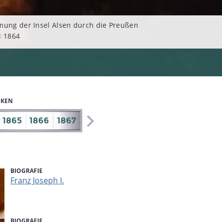
mung der Insel Alsen durch die Preußen
i 1864
IKEN
1865
1866
1867
1868
1869
1870
1871
1872
BIOGRAFIE
Franz Joseph I.
BIOGRAFIE