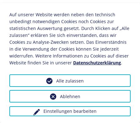
1842-1844
Auf unserer Website werden neben den technisch
Fortsetzung seiner kaufmännischen Ausbildung in der
unbedingt notwendigen Cookies noch Cookies zur
väterlichen Baumwollspinnerei in Manchester
statistischen Auswertung gesetzt. Durch Klicken auf „Alle
(England).
zulassen“ erklären Sie sich einverstanden, dass wir
Die Situation der Arbeiter in Manchester berührt ihn
nachhaltig und verändert seine politische Haltung.
Cookies zu Analyse-Zwecken setzen. Das Einverständnis
Dort lernt Engels auch die irischen Arbeiterinnen Mary
in die Verwendung der Cookies können Sie jederzeit
und Lizzie Burns kennen, mit denen er zeitlebens eng
widerrufen. Weitere Informationen zu Cookies auf dieser
verbunden ist. Während seiner Zeit in England sammelt
Website finden Sie in unserer
Datenschutzerklärung
.
er Material für seine ersten theoretischen Schriften
"Kritik der Nationalökonomie" (1844) und "Lage der
arbeitenden Klasse in England" (1845).
Alle zulassen
1844
Ablehnen
Engels beginnt, Beiträge für die von Karl Marx und
Arnold Ruge (1802-1880) in Paris herausgegebene
Einstellungen bearbeiten
Zeitschrift "Deutsch-Französische Jahrbücher" zu
verfassen. Sein Paris-Besuch im selben Jahr gilt als
Beginn der lebenslangen Freundschaft und
Zusammenarbeit mit Marx, dem er auch immer wieder
finanziell unter die Arme greift. Der erhaltene