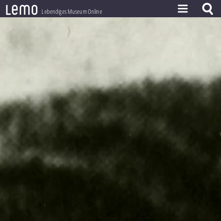
l
e
m
o
Lebendiges Museum Online
ZEITSTRAHL
THEMEN
ZEITZEUGEN
BESTAND
LERNEN
PROJEKT