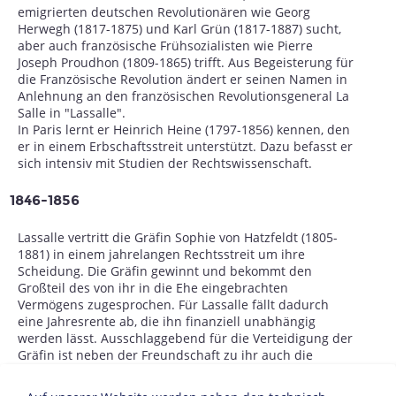
emigrierten deutschen Revolutionären wie Georg
Herwegh (1817-1875) und Karl Grün (1817-1887) sucht,
aber auch französische Frühsozialisten wie Pierre
Joseph Proudhon (1809-1865) trifft. Aus Begeisterung für
die Französische Revolution ändert er seinen Namen in
Anlehnung an den französischen Revolutionsgeneral La
Salle in "Lassalle".
In Paris lernt er Heinrich Heine (1797-1856) kennen, den
er in einem Erbschaftsstreit unterstützt. Dazu befasst er
sich intensiv mit Studien der Rechtswissenschaft.
1846-1856
Lassalle vertritt die Gräfin Sophie von Hatzfeldt (1805-
1881) in einem jahrelangen Rechtsstreit um ihre
Scheidung. Die Gräfin gewinnt und bekommt den
Großteil des von ihr in die Ehe eingebrachten
Vermögens zugesprochen. Für Lassalle fällt dadurch
eine Jahresrente ab, die ihn finanziell unabhängig
werden lässt. Ausschlaggebend für die Verteidigung der
Gräfin ist neben der Freundschaft zu ihr auch die
Tatsache, dass Lassalle den Scheidungsstreit als den
symbolischen politischen Kampf einer rechtlosen