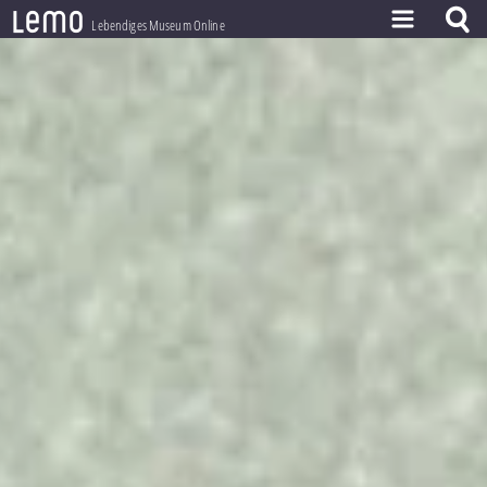
l
e
m
o
Lebendiges Museum Online
ZEITSTRAHL
THEMEN
ZEITZEUGEN
BESTAND
LERNEN
PROJEKT