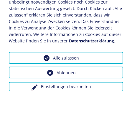
orientierte revolutionäre Grundsätze.
unbedingt notwendigen Cookies noch Cookies zur
statistischen Auswertung gesetzt. Durch Klicken auf „Alle
Die darstellende Kunst bildete mit Gemälden wie "Der
zulassen“ erklären Sie sich einverstanden, dass wir
Sozialist" eine Bühne zur Formung des
Cookies zu Analyse-Zwecken setzen. Das Einverständnis
Selbstverständnisses der sozialdemokratischen
in die Verwendung der Cookies können Sie jederzeit
Bewegung nach der
Reichseinigung 1871
. Neben dem
widerrufen. Weitere Informationen zu Cookies auf dieser
Leipziger "Vorwärts" und dem "Hamburg-Altonaer
Website finden Sie in unserer
Datenschutzerklärung
.
Volksblatt" gehörte die ab 1876 erscheinende "Berliner
freie Presse" zu den drei großen sozialdemokratischen
Tageszeitungen im Deutschen Reich. Ihr Titelmotto
Alle zulassen
"Freiheit, Gerechtigkeit" stand allerdings in krassem
Widerspruch zur Lebenswirklichkeit politisch
Ablehnen
engagierter Arbeiter: Hausdurchsuchungen, Verbote,
Beschlagnahmungen und Verhaftungen waren auch
Einstellungen bearbeiten
schon vor Erlass des
Sozialistengesetzes
1878 an der
Tagesordnung. Sie steigerten die Unzufriedenheit und
den Hass vieler Arbeiter und anderer Menschen auf den
konservativen Staat und seine Gesellschaftsordnung.
Unter dem Eindruck gemeinsamer politischer Verfolgung
durch Reichskanzler Otto von Bismarck hatten sich der