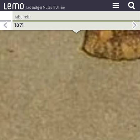
l
e
m
o
Lebendiges Museum Online
Kaiserreich
ZEITSTRAHL
1871
THEMEN
ZEITZEUGEN
BESTAND
LERNEN
PROJEKT