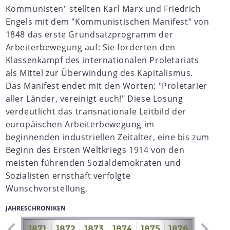
Kommunisten" stellten Karl Marx und Friedrich
Engels mit dem "Kommunistischen Manifest" von
1848 das erste Grundsatzprogramm der
Arbeiterbewegung auf: Sie forderten den
Klassenkampf des internationalen Proletariats
als Mittel zur Überwindung des Kapitalismus.
Das Manifest endet mit den Worten: "Proletarier
aller Länder, vereinigt euch!" Diese Losung
verdeutlicht das transnationale Leitbild der
europäischen Arbeiterbewegung im
beginnenden industriellen Zeitalter, eine bis zum
Beginn des Ersten Weltkriegs 1914 von den
meisten führenden Sozialdemokraten und
Sozialisten ernsthaft verfolgte
Wunschvorstellung.
JAHRESCHRONIKEN
1870
1871
1872
1873
1874
1875
1876
1877
1