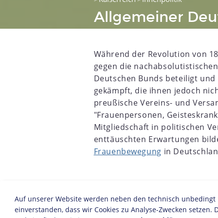
Allgemeiner Deut
Während der Revolution von 18
gegen die nachabsolutistischen
Deutschen Bunds beteiligt und 
gekämpft, die ihnen jedoch nic
preußische Vereins- und Vers
"Frauenpersonen, Geisteskrank
5
1856
1857
1858
1859
1860
1861
1862
1863
Mitgliedschaft in politischen 
enttäuschten Erwartungen bild
Frauenbewegung
in Deutschla
Vereinzelt schlossen sich Frauen in
Auf unserer Website werden neben den technisch unbedingt no
Leipziger Frauenbildungsverein zu
einverstanden, dass wir Cookies zu Analyse-Zwecken setzen. D
Deutschen Frauenvereins (ADF) in Le