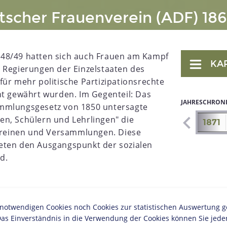
scher Frauenverein (ADF) 186
48/49 hatten sich auch Frauen am Kampf
KA
 Regierungen der Einzelstaaten des
für mehr politische Partizipationsrechte
ht gewährt wurden. Im Gegenteil: Das
JAHRESCHRON
ammlungsgesetz von 1850 untersagte
en, Schülern und Lehrlingen" die
1864
1865
1866
1867
1868
1869
1870
1871
Vereinen und Versammlungen. Diese
eten den Ausgangspunkt der sozialen
nd.
 lokalen Gruppen wie beispielsweise dem
twendigen Cookies noch Cookies zur statistischen Auswertung geset
sammen. Mit der Gründung des Allgemeinen
as Einverständnis in die Verwendung der Cookies können Sie jeder
ipzig durch die Frauenrechtlerin und