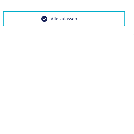
BIOGRAFIE
Louise Otto-Peters
Alle zulassen
BIOGRAFIE
Auguste Schmidt
BIOGRAFIE
Otto von Bismarck