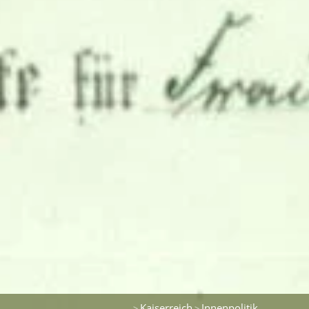
Kaiserreich
Innenpolitik
>
>