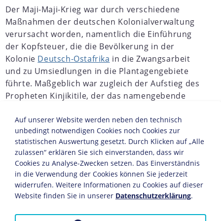
Der Maji-Maji-Krieg war durch verschiedene
Maßnahmen der deutschen Kolonialverwaltung
verursacht worden, namentlich die Einführung
der Kopfsteuer, die die Bevölkerung in der
Kolonie
Deutsch-Ostafrika
in die Zwangsarbeit
und zu Umsiedlungen in die Plantagengebiete
führte. Maßgeblich war zugleich der Aufstieg des
Propheten Kinjikitile, der das namengebende
‚Maji‘– Suaheli für Wasser – verbreitete: Im
Vertrauen auf diese Medizin aus mit Mais und
Auf unserer Website werden neben den technisch
unbedingt notwendigen Cookies noch Cookies zur
Hirse versetztem Wasser, mit der auch
statistischen Auswertung gesetzt. Durch Klicken auf „Alle
Unverwundbarkeit verbunden wurde, sammelte
zulassen“ erklären Sie sich einverstanden, dass wir
sich eine spirituelle Bewegung.
Cookies zu Analyse-Zwecken setzen. Das Einverständnis
in die Verwendung der Cookies können Sie jederzeit
JAHRESCHRONIKEN
widerrufen. Weitere Informationen zu Cookies auf dieser
1870
Website finden Sie in unserer
1871
1872
1873
1874
Datenschutzerklärung
1875
1876
1877
.
1
Erste Angriffe ab Juli 1905 richteten sich gegen alle