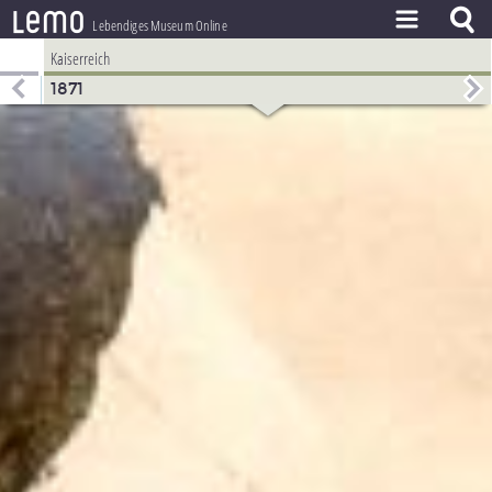
l
e
m
o
Lebendiges Museum Online
Kaiserreich
ZEITSTRAHL
1871
THEMEN
ZEITZEUGEN
BESTAND
LERNEN
PROJEKT