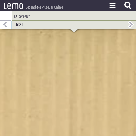
l
e
m
o
Lebendiges Museum Online
Kaiserreich
ZEITSTRAHL
1871
THEMEN
ZEITZEUGEN
BESTAND
LERNEN
PROJEKT