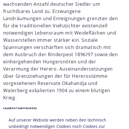
wachsenden Anzahl deutscher Siedler um
fruchtbares Land zu. Erzwungene
Landräumungen und Enteignungen grenzten den
für die traditionellen Viehzüchter existenziell
notwendigen Lebensraum mit Weideflächen und
Wasserstellen immer stärker ein. Soziale
Spannungen verschärften sich dramatisch mit
dem Ausbruch der Rinderpest 1896/97 sowie den
einhergehenden Hungersnöten und der
Verarmung der Herero. Auseinandersetzungen
über Grenzziehungen der für Hererostämme
vorgesehenen Reservate Okahandja und
Waterberg eskalierten 1904 zu einem blutigen
Krieg.
JAHRESCHRONIKEN
1870
Auf unserer Website werden neben den technisch
1871
1872
1873
1874
1875
1876
1877
1
unbedingt notwendigen Cookies noch Cookies zur