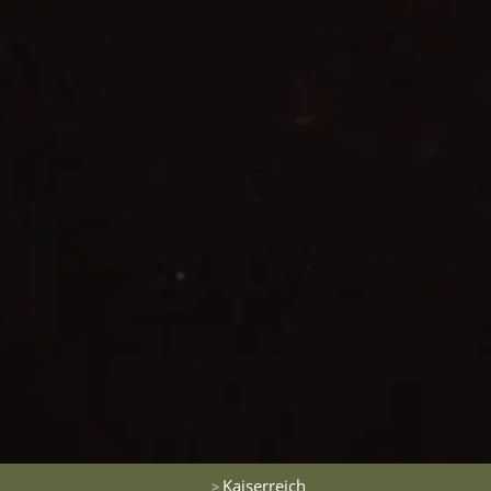
Kaiserreich
>