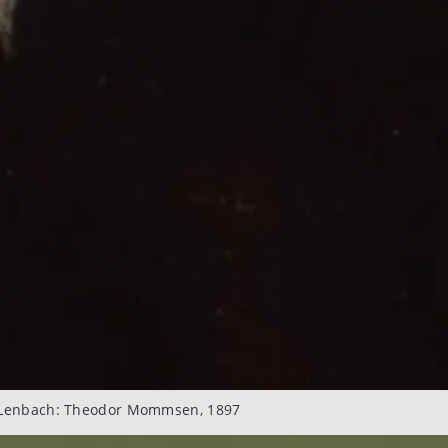
 Lenbach: Theodor Mommsen, 1897