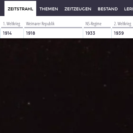
ZEITSTRAHL
THEMEN
ZEITZEUGEN
BESTAND
LER
1. Weltkrieg
Weimarer Republik
NS-Regime
2. Weltkrieg
1914
1918
1933
1939