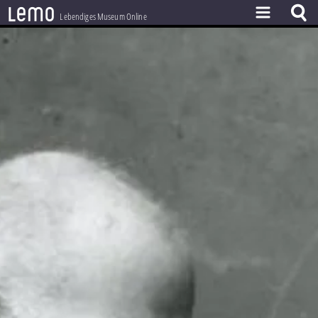
l
e
m
o
Lebendiges Museum Online
ZEITSTRAHL
THEMEN
ZEITZEUGEN
BESTAND
LERNEN
PROJEKT