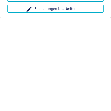
Biografie Robert Koch
Einstellungen bearbeiten
Anfragen wegen Bildvorlagen bitte unter Angabe des
Verwendungszwecks an:
fotoservice@dhm.de
Schlagwörter:
Medizin
Wissenschaftler/in
Datenschutz
Kontakt
Impressum