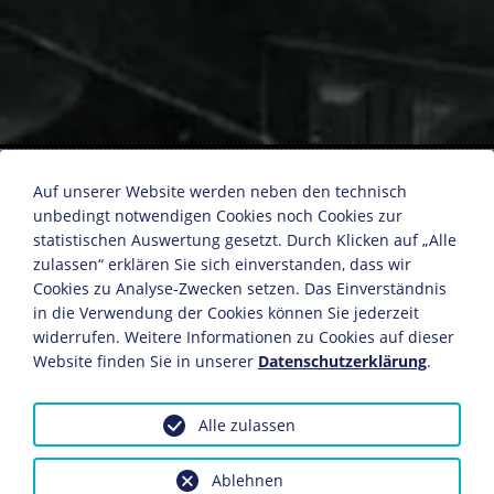
Robert Koch
Auf unserer Website werden neben den technisch
unbedingt notwendigen Cookies noch Cookies zur
statistischen Auswertung gesetzt. Durch Klicken auf „Alle
Deutsches Reich, um 1905
zulassen“ erklären Sie sich einverstanden, dass wir
Fotografie
Cookies zu Analyse-Zwecken setzen. Das Einverständnis
13 x 18 cm
in die Verwendung der Cookies können Sie jederzeit
widerrufen. Weitere Informationen zu Cookies auf dieser
Bildnachweis: Deutsches Historisches Museum,
Website finden Sie in unserer
Datenschutzerklärung
.
Berlin
Inv.-Nr.: F 87/42
Alle zulassen
Dieses Objekt ist eingebunden in folgende LeMO-
Seiten:
Ablehnen
Wissenschaft und Forschung