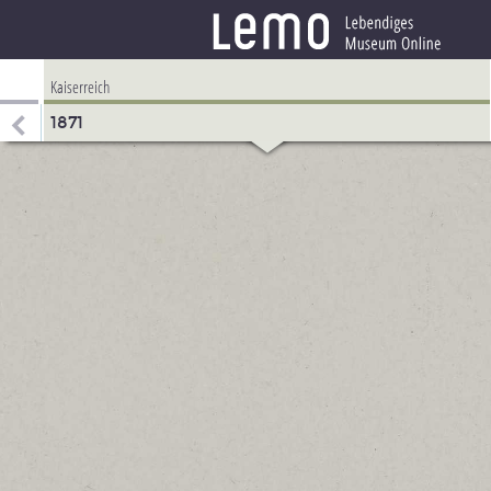
Kaiserreich
1871