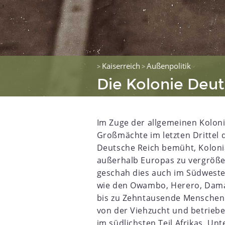
Kaiserreich
Außenpolitik
>
>
Die Kolonie Deu
Im Zuge der allgemeinen Kolon
Großmächte im letzten Drittel 
Deutsche Reich bemüht, Kolonia
außerhalb Europas zu vergröße
geschah dies auch im Südweste
wie den Owambo, Herero, Dama
5
1856
1857
1858
1859
1860
1861
1862
1863
bis zu Zehntausende Menschen 
von der Viehzucht und betriebe
im südlichsten Teil Afrikas. Un