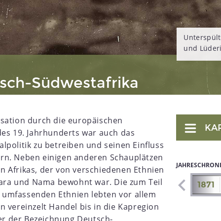
Unterspül
und Lüderi
tsch-Südwestafrika
isation durch die europäischen
KA
des 19. Jahrhunderts war auch das
lpolitik zu betreiben und seinen Einfluss
rn. Neben einigen anderen Schauplätzen
JAHRESCHRON
n Afrikas, der von verschiedenen Ethnien
ra und Nama bewohnt war. Die zum Teil
1864
1865
1866
1867
1868
1869
1870
1871
umfassenden Ethnien lebten vor allem
n vereinzelt Handel bis in die Kapregion
ter der Bezeichnung Deutsch-