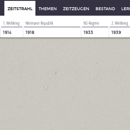
ZEITSTRAHL
THEMEN
ZEITZEUGEN
BESTAND
LER
1. Weltkrieg
Weimarer Republik
NS-Regime
2. Weltkrieg
1914
1918
1933
1939