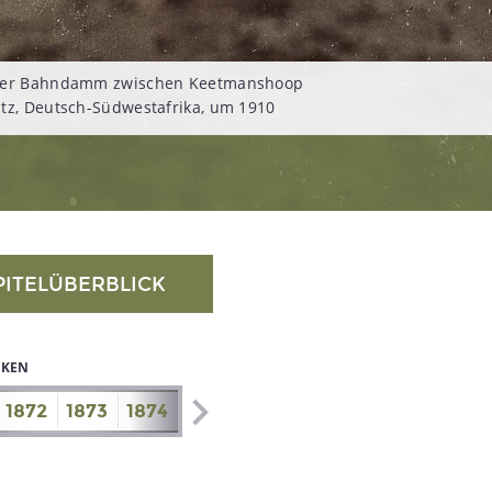
ter Bahndamm zwischen Keetmanshoop
tz, Deutsch-Südwestafrika, um 1910
PITELÜBERBLICK
IKEN
1872
1873
1874
1875
1876
1877
1878
1879