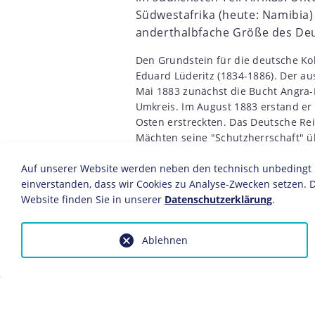
Südwestafrika (heute: Namibia) 
anderthalbfache Größe des Deu
Den Grundstein für die deutsche Kol
Eduard Lüderitz (1834-1886). Der 
Mai 1883 zunächst die Bucht Angra-
Umkreis. Im August 1883 erstand er
Osten erstreckten. Das Deutsche Re
Mächten seine "Schutzherrschaft" ü
Verwaltet wurde die Kolonie ab 18
Auf unserer Website werden neben den technisch unbedingt no
Landeshauptmann Heinrich Göring (
einverstanden, dass wir Cookies zu Analyse-Zwecken setzen. D
Spannungen mit der einheimischen 
Website finden Sie in unserer
Datenschutzerklärung
.
Dutzend Mann starke "Schutztruppe
Francois (1852-1931) aufgestellt, d
schlug 1893/94 den
Ablehnen
Widerstand der
(um 1830-1905) nieder und sicherte 
Südwestafrika.