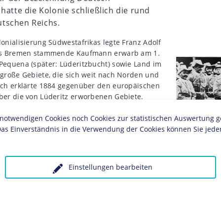
hatte die Kolonie schließlich die rund
tschen Reichs.
onialisierung Südwestafrikas legte Franz Adolf
aus Bremen stammende Kaufmann erwarb am 1.
Pequena (später: Lüderitzbucht) sowie Land im
 große Gebiete, die sich weit nach Norden und
ich erklärte 1884 gegenüber den europäischen
ber die von Lüderitz erworbenen Gebiete.
85 zunächst vom Reichskommissar und späteren
twendigen Cookies noch Cookies zur statistischen Auswertung geset
1839-1913). Angesichts zunehmender
as Einverständnis in die Verwendung der Cookies können Sie jeder
Bevölkerung wurde 1890 eine kaum zwei
" unter der Führung des Hauptmanns Curt von
ie an Personenstärke schon bald zunahm. Sie
Angehörige der
Einstellungen bearbeiten
 Nama
unter der Führung von Hendrik Witbooi
Südwestafrika,
damit die deutsche Kolonialherrschaft in