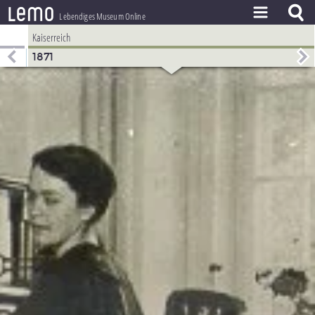
l
e
m
o
Lebendiges Museum Online
Kaiserreich
ZEITSTRAHL
1871
THEMEN
ZEITZEUGEN
BESTAND
LERNEN
PROJEKT