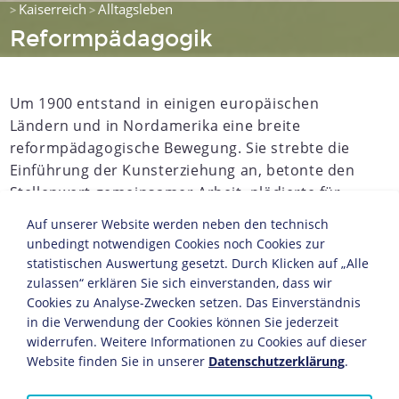
Kaiserreich
Alltagsleben
>
>
Reformpädagogik
Um 1900 entstand in einigen europäischen
Ländern und in Nordamerika eine breite
reformpädagogische Bewegung. Sie strebte die
Einführung der Kunsterziehung an, betonte den
Stellenwert gemeinsamer Arbeit, plädierte für
nicht-konfessionsgebundene Einheitsschulen
Auf unserer Website werden neben den technisch
und für die Erziehung in Landheimen. Die
unbedingt notwendigen Cookies noch Cookies zur
Reformpädagogik enthielt neoromantische,
statistischen Auswertung gesetzt. Durch Klicken auf „Alle
progressiv künstlerische und politische
zulassen“ erklären Sie sich einverstanden, dass wir
Elemente und war mit der Jugendbewegung
Cookies zu Analyse-Zwecken setzen. Das Einverständnis
in die Verwendung der Cookies können Sie jederzeit
verbunden. Den Kern der neuen
widerrufen. Weitere Informationen zu Cookies auf dieser
Erziehungsideale bildete die pädagogische
Website finden Sie in unserer
Datenschutzerklärung
.
Orientierung an den Bedürfnissen und
Fähigkeiten des Kindes. Diese Pädologie stand