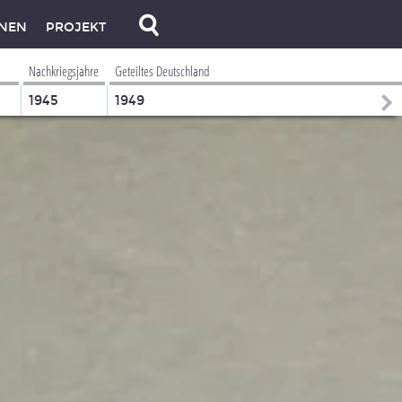
NEN
PROJEKT
Nachkriegsjahre
Geteiltes Deutschland
1945
1949