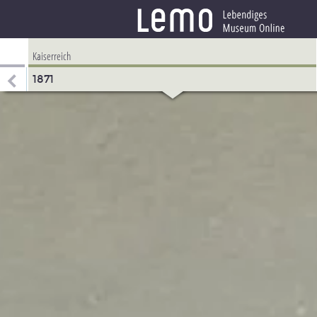
Kaiserreich
1871