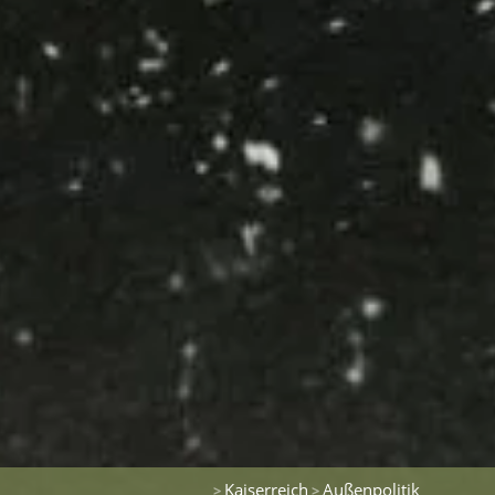
Kaiserreich
Außenpolitik
>
>