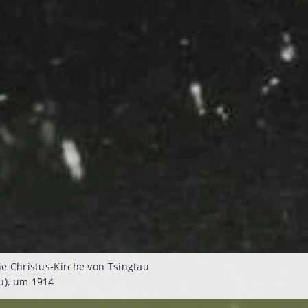
die Christus-Kirche von Tsingtau
u), um 1914