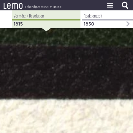
l
e
m
o
Lebendiges Museum Online
Vormärz + Revolution
Reaktionszeit
ZEITSTRAHL
1815
1850
THEMEN
ZEITZEUGEN
BESTAND
LERNEN
PROJEKT