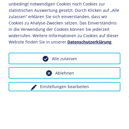
Nachdem der langjährige britische Premierminister
unbedingt notwendigen Cookies noch Cookies zur
Robert Banks Jenkinson (1770-1828) infolge eines
statistischen Auswertung gesetzt. Durch Klicken auf „Alle
Schlaganfalls zurücktritt, wird der bisherige
zulassen“ erklären Sie sich einverstanden, dass wir
Außenminister Georg Canning (1770-1827) sein
Cookies zu Analyse-Zwecken setzen. Das Einverständnis
Nachfolger. Nach nur 119 Tagen stirbt er; bis heute ist
Canning der britische Premierminister mit der
in die Verwendung der Cookies können Sie jederzeit
kürzesten Amtszeit.
widerrufen. Weitere Informationen zu Cookies auf dieser
Website finden Sie in unserer
Datenschutzerklärung
.
17.4.
Die französische Pairs-Kammer (Oberster
Alle zulassen
Gerichtsinstanz) lehnt das von der Regierung Jean-
Baptiste de Villèle (1773-1854) verabschiedete restriktive
Ablehnen
Pressegesetz ab. Dies löst spontane
Freudendemonstrationen der Liberalen in Paris aus.
Einstellungen bearbeiten
MAI
12.5.
Der deutsche Naturforscher Alexander von Humboldt
kehrt nach fast 20-jährigem Aufenthalt in Paris in seine