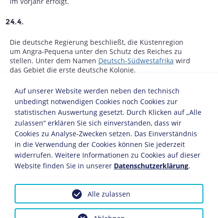
im Vorjahr erfolgt.
24.4.
Die deutsche Regierung beschließt, die Küstenregion
um Angra-Pequena unter den Schutz des Reiches zu
stellen. Unter dem Namen
Deutsch-Südwestafrika
wird
das Gebiet die erste deutsche Kolonie.
Auf unserer Website werden neben den technisch
MAI
unbedingt notwendigen Cookies noch Cookies zur
statistischen Auswertung gesetzt. Durch Klicken auf „Alle
8.5.
zulassen“ erklären Sie sich einverstanden, dass wir
Cookies zu Analyse-Zwecken setzen. Das Einverständnis
In Berlin wird die AG Städtische Elektrizitätswerke, die
in die Verwendung der Cookies können Sie jederzeit
spätere BEWAG, als erstes
widerrufen. Weitere Informationen zu Cookies auf dieser
Elektrizitätsversorgungsunternehmen in Deutschland
gegründet.
Website finden Sie in unserer
Datenschutzerklärung
.
11.5.
Alle zulassen
Im chinesisch-französischen Vertrag von Tientsin
verzichtet China auf alle Rechte in Tonking