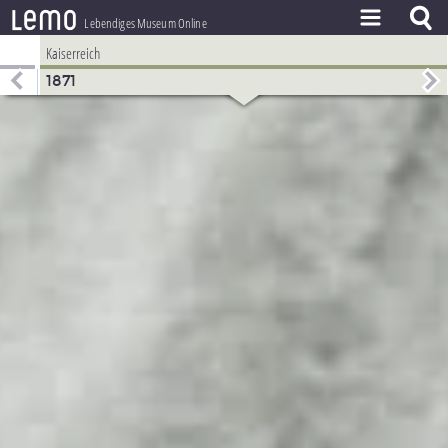
l
e
m
o
Lebendiges Museum Online
Kaiserreich
ZEITSTRAHL
1871
THEMEN
ZEITZEUGEN
BESTAND
LERNEN
PROJEKT