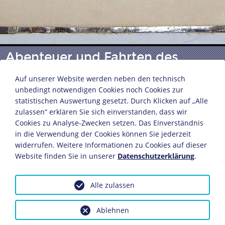
Abenteuer und Fahrten des
Huckleberry Finn
Auf unserer Website werden neben den technisch
unbedingt notwendigen Cookies noch Cookies zur
statistischen Auswertung gesetzt. Durch Klicken auf „Alle
Die englische Originalausgabe erschien 1884
zulassen“ erklären Sie sich einverstanden, dass wir
Mark Twain (1835-1819)
Cookies zu Analyse-Zwecken setzen. Das Einverständnis
in die Verwendung der Cookies können Sie jederzeit
Verlag von Robert Lutz
widerrufen. Weitere Informationen zu Cookies auf dieser
Stuttgart, 1890
Website finden Sie in unserer
Datenschutzerklärung
.
Bildnachweis: Deutsches Historisches Museum,
Berlin
Alle zulassen
Inv.-Nr.: R 72/1051
Dieses Objekt ist eingebunden in folgende LeMO-Seite:
Ablehnen
Chronik 1884