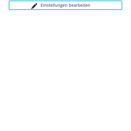
Einstellungen bearbeiten
Anfragen wegen Bildvorlagen bitte unter Angabe des
Verwendungszwecks an:
fotoservice@dhm.de
Schlagwörter:
Roman
Abenteuerroman
Jugendbuch
Datenschutz
Kontakt
Impressum