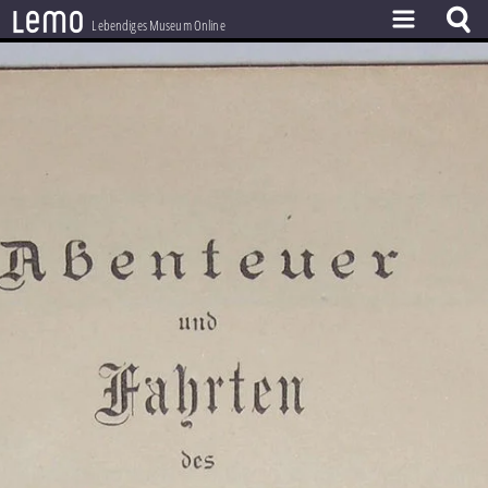
l
e
m
o
Lebendiges Museum Online
ZEITSTRAHL
THEMEN
ZEITZEUGEN
BESTAND
LERNEN
PROJEKT