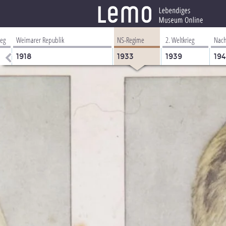
ieg
Weimarer Republik
NS-Regime
2. Weltkrieg
Nach
1918
1933
1939
19