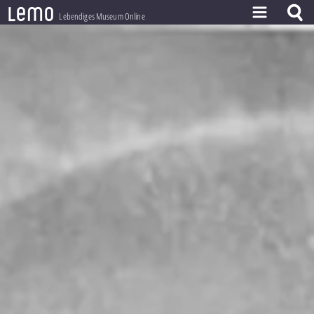
l
e
m
o
Lebendiges Museum Online
ZEITSTRAHL
THEMEN
ZEITZEUGEN
BESTAND
LERNEN
PROJEKT