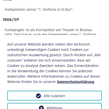
Komposition seiner "1. Sinfonie in D-Dur".
1906/07
Furtwängler ist als Korrepititor am Theater in Breslau
tätig. Dort hat er auch die Gelegenheit, seine 1. Sinfonie
uraufzuführen.
Auf unserer Website werden neben den technisch
ab 1908
unbedingt notwendigen Cookies noch Cookies zur
statistischen Auswertung gesetzt. Durch Klicken auf „Alle
Weitere Engagements in Zürich und München sowie
zulassen“ erklären Sie sich einverstanden, dass wir
Anstellung als dritter Kapellmeister am Stadttheater in
Cookies zu Analyse-Zwecken setzen. Das Einverständnis
Straßburg.
in die Verwendung der Cookies können Sie jederzeit
widerrufen. Weitere Informationen zu Cookies auf dieser
1911-1915
Website finden Sie in unserer
Datenschutzerklärung
.
Dirigent des Vereins der Musikfreunde in Lübeck.
Alle zulassen
1915-1920
Ablehnen