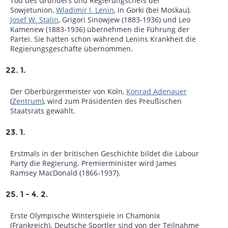
Tod des Gründers und Regierungschefs der
Sowjetunion,
Wladimir I. Lenin
, in Gorki (bei Moskau).
Josef W. Stalin
, Grigori Sinowjew (1883-1936) und Leo
Kamenew (1883-1936) übernehmen die Führung der
Partei. Sie hatten schon während Lenins Krankheit die
Regierungsgeschäfte übernommen.
22. 1.
Der Oberbürgermeister von Köln,
Konrad Adenauer
(
Zentrum
), wird zum Präsidenten des Preußischen
Staatsrats gewählt.
23. 1.
Erstmals in der britischen Geschichte bildet die Labour
Party die Regierung. Premierminister wird James
Ramsey MacDonald (1866-1937).
25. 1 - 4. 2.
Erste Olympische Winterspiele in Chamonix
(Frankreich). Deutsche Sportler sind von der Teilnahme