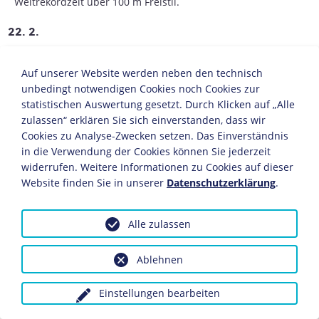
Weltrekordzeit über 100 m Freistil.
22. 2.
In Magdeburg gründet sich der sozialdemokratische
Auf unserer Website werden neben den technisch
Kampfverband
Reichsbanner Schwarz-Rot-Gold
. Das
Reichsbanner will die Republik und ihre Institutionen
unbedingt notwendigen Cookies noch Cookies zur
gegen die Kampfbünde der politischen Rechten und
statistischen Auswertung gesetzt. Durch Klicken auf „Alle
Linken schützen.
zulassen“ erklären Sie sich einverstanden, dass wir
Cookies zu Analyse-Zwecken setzen. Das Einverständnis
26. 2.
in die Verwendung der Cookies können Sie jederzeit
widerrufen. Weitere Informationen zu Cookies auf dieser
Beginn des Hochverratsprozesses gegen
Adolf Hitler
,
Website finden Sie in unserer
Datenschutzerklärung
.
Erich Ludendorff
und weitere am "
Hitler-Putsch
" vom
8./9. November 1923 beteiligte Personen in München.
Alle zulassen
28. 2.
Ablehnen
Reichspräsident
Friedrich Ebert
hebt den am 26.
September 1923 verhängten Ausnahmezustand auf.
Einstellungen bearbeiten
Uraufführung der Operette "Gräfin Mariza" von