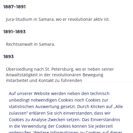
1887-1891
Jura-Studium in Samara, wo er revolutionär aktiv ist.
1891-1893
Rechtsanwalt in Samara.
1893
Übersiedlung nach St. Petersburg, wo er neben seiner
Anwaltstätigkeit in der revolutionären Bewegung
mitarbeitet und Kontakt zu führenden
Sozialdemokraten aufnimmt.
Auf unserer Website werden neben den technisch
1895
unbedingt notwendigen Cookies noch Cookies zur
statistischen Auswertung gesetzt. Durch Klicken auf „Alle
Zusammen mit Julij Martow (1873-1923), dem späteren
zulassen“ erklären Sie sich einverstanden, dass wir
Menschewikenführer, gründet Lenin den "Kampfbund
Cookies zu Analyse-Zwecken setzen. Das Einverständnis
zur Befreiung der Arbeiterklasse", einen der Vorläufer
in die Verwendung der Cookies können Sie jederzeit
der Sozialdemokratischen Arbeiterpartei Russlands
widerrufen. Weitere Informationen zu Cookies auf dieser