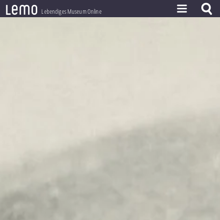
l
e
m
o
Lebendiges Museum Online
ZEITSTRAHL
THEMEN
ZEITZEUGEN
BESTAND
LERNEN
PROJEKT