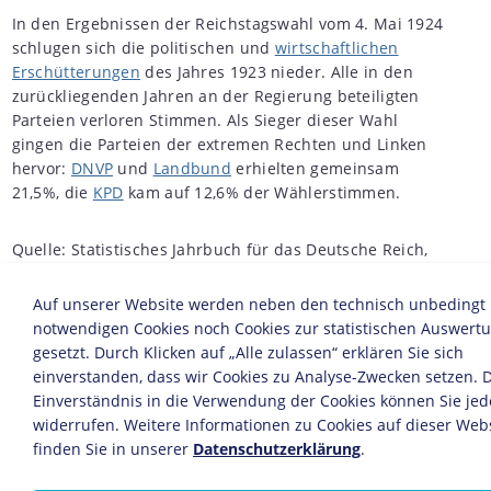
In den Ergebnissen der Reichstagswahl vom 4. Mai 1924
schlugen sich die politischen und
wirtschaftlichen
Erschütterungen
des Jahres 1923 nieder. Alle in den
zurückliegenden Jahren an der Regierung beteiligten
Parteien verloren Stimmen. Als Sieger dieser Wahl
gingen die Parteien der extremen Rechten und Linken
hervor:
DNVP
und
Landbund
erhielten gemeinsam
21,5%, die
KPD
kam auf 12,6% der Wählerstimmen.
Quelle: Statistisches Jahrbuch für das Deutsche Reich,
1933, S. 539
Auf unserer Website werden neben den technisch unbedingt
notwendigen Cookies noch Cookies zur statistischen Auswert
© Infographics Group GmbH
gesetzt. Durch Klicken auf „Alle zulassen“ erklären Sie sich
einverstanden, dass wir Cookies zu Analyse-Zwecken setzen. 
Diese Statistik ist eingebunden in folgende LeMO-Seite:
Einverständnis in die Verwendung der Cookies können Sie jed
Chronik 1924
widerrufen. Weitere Informationen zu Cookies auf dieser Web
Die Neugründung der NSDAP 1925
finden Sie in unserer
Datenschutzerklärung
.