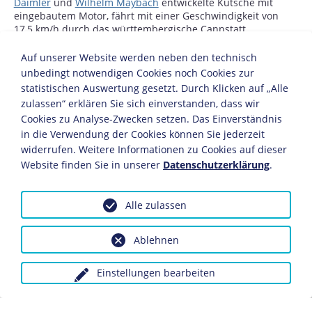
Daimler
und
Wilhelm Maybach
entwickelte Kutsche mit
eingebautem Motor, fährt mit einer Geschwindigkeit von
17,5 km/h durch das württembergische Cannstatt.
Auf unserer Website werden neben den technisch
APRIL
unbedingt notwendigen Cookies noch Cookies zur
statistischen Auswertung gesetzt. Durch Klicken auf „Alle
8.4.
zulassen“ erklären Sie sich einverstanden, dass wir
Cookies zu Analyse-Zwecken setzen. Das Einverständnis
Der britische Premierminister William Ewart Gladstone
in die Verwendung der Cookies können Sie jederzeit
(1809-1898) scheitert im Unterhaus mit einem
widerrufen. Weitere Informationen zu Cookies auf dieser
Gesetzentwurf, der eine beschränkte Autonomie für
Irland vorsieht. Der Streit um die so genannte Home-
Website finden Sie in unserer
Datenschutzerklärung
.
Rule-Bill spaltet die Liberal Party und beendet
Gladstones dritte Amtszeit am 25. Juli vorzeitig.
Alle zulassen
23.4.
Ablehnen
Unabhängig von Charles Martin Hall entwickelt der
Franzose Paul Louis Héroult (1863-1914) ein
Einstellungen bearbeiten
elektrolytisches Verfahren zur industriellen
Aluminiumherstellung. Nach den Beiden wird das bis
heute angewandte Verfahren Hall-Héroult-Prozess