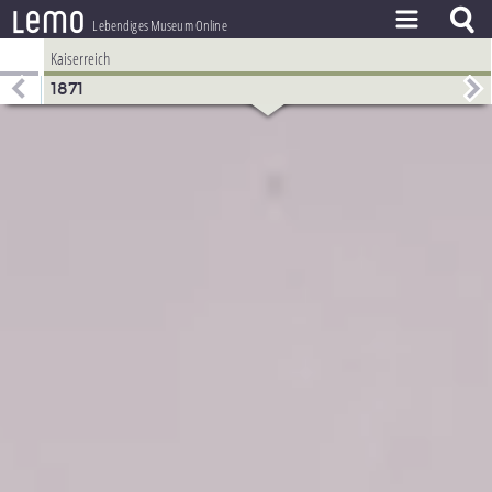
l
e
m
o
Lebendiges Museum Online
Kaiserreich
ZEITSTRAHL
1871
THEMEN
ZEITZEUGEN
BESTAND
LERNEN
PROJEKT