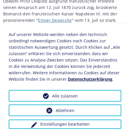
Obwohl Prinz Leopold aufgrund französischer Proteste
seinen Anspruch am 12. Juli 1870 zurück zog, brüskierte
Bismarck den französischen Kaiser Napoleon III. mit der
provozierenden "
Emser Depesche
" vom 13. Juli so stark,
dass sich dieser - auch durch innenpolitischen Druck
getrieben - am 19. Juli 1870 zur Kriegserklärung gegen
Auf unserer Website werden neben den technisch
Preußen veranlasst sah.
unbedingt notwendigen Cookies noch Cookies zur
statistischen Auswertung gesetzt. Durch Klicken auf „Alle
In Deutschland schlug die patriotische Begeisterung
zulassen“ erklären Sie sich einverstanden, dass wir
ähnlich hohe Wellen wie in den Befreiungskriegen
Cookies zu Analyse-Zwecken setzen. Das Einverständnis
gegen Napoleon I. (1769-1821). Entgegen den
in die Verwendung der Cookies können Sie jederzeit
französischen Erwartungen zögerten die süddeutschen
widerrufen. Weitere Informationen zu Cookies auf dieser
Staaten nicht, sich an die Seite des Norddeutschen
Website finden Sie in unserer
Datenschutzerklärung
.
Bunds unter preußischer Führung zu stellen. Bayern,
Württemberg, Baden und Hessen hatten nach dem
Deutschen Krieg
von 1866 geheime "Schutz-und-Trutz-
Alle zulassen
Bündnisse" mit Preußen abgeschlossen. Sie
unterstellten ihre Armeen 1870 dem preußischen
Ablehnen
Oberbefehl. Die Nachbarstaaten Deutschlands blieben
neutral.
Einstellungen bearbeiten