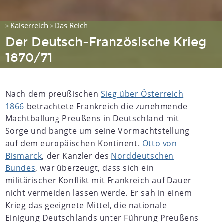
Kaiserreich
Das Reich
>
>
Der Deutsch-Französische Krieg
1870/71
Nach dem preußischen
Sieg über Österreich
1866
betrachtete Frankreich die zunehmende
Machtballung Preußens in Deutschland mit
Sorge und bangte um seine Vormachtstellung
auf dem europäischen Kontinent.
Otto von
Bismarck
, der Kanzler des
Norddeutschen
Bundes
, war überzeugt, dass sich ein
militärischer Konflikt mit Frankreich auf Dauer
nicht vermeiden lassen werde. Er sah in einem
Krieg das geeignete Mittel, die nationale
Einigung Deutschlands unter Führung Preußens