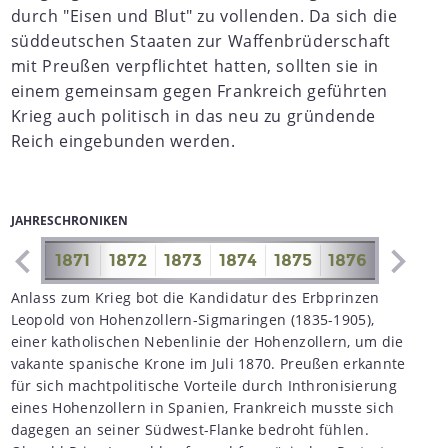
durch "Eisen und Blut" zu vollenden. Da sich die
süddeutschen Staaten zur Waffenbrüderschaft
mit Preußen verpflichtet hatten, sollten sie in
einem gemeinsam gegen Frankreich geführten
Krieg auch politisch in das neu zu gründende
Reich eingebunden werden.
JAHRESCHRONIKEN
1870
1871
1872
1873
1874
1875
1876
1877
1
Anlass zum Krieg bot die Kandidatur des Erbprinzen
Leopold von Hohenzollern-Sigmaringen (1835-1905),
einer katholischen Nebenlinie der Hohenzollern, um die
vakante spanische Krone im Juli 1870. Preußen erkannte
für sich machtpolitische Vorteile durch Inthronisierung
eines Hohenzollern in Spanien, Frankreich musste sich
dagegen an seiner Südwest-Flanke bedroht fühlen.