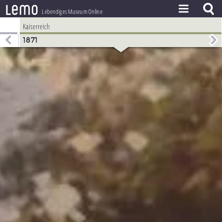
l
e
m
o
Lebendiges Museum Online
Kaiserreich
ZEITSTRAHL
1871
THEMEN
ZEITZEUGEN
BESTAND
LERNEN
PROJEKT