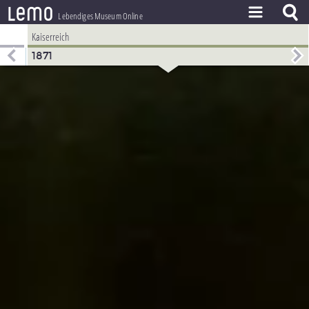
l
e
m
o
Lebendiges Museum Online
Kaiserreich
ZEITSTRAHL
1871
THEMEN
ZEITZEUGEN
BESTAND
LERNEN
PROJEKT