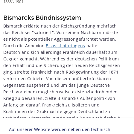
1888", 1901
Bismarcks Bündnissystem
Bismarck erklärte nach der Reichsgründung mehrfach,
das Reich sei "saturiert": Von seinen Nachbarn müsste
es nicht als potentieller Aggressor gefürchtet werden.
Durch die Annexion
Elsass-Lothringens
hatte
Deutschland sich allerdings Frankreich dauerhaft zum
Gegner gemacht. Während es der deutschen Politik um
den Erhalt und die Sicherung der neuen Reichsgrenzen
ging, strebte Frankreich nach Rückgewinnung der 1871
verlorenen Gebiete. Von diesem unüberbrückbaren
Gegensatz ausgehend und um das junge Deutsche
Reich vor einem möglicherweise existenzbedrohenden
Krieg zu bewahren, zielte Bismarcks Außenpolitik von
Anfang an darauf, Frankreich zu isolieren und
Koalitionen der Großmächte gegen Deutschland zu
verhindern. Bismarcks Bündnispolitik war auch deshalb
erfolgreich, weil die starken Interessengegensätze der
Auf unserer Website werden neben den technisch
Kolonialmächte Frankreich, Russland und