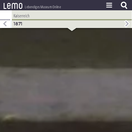
l
e
m
o
Lebendiges Museum Online
Kaiserreich
ZEITSTRAHL
1871
THEMEN
ZEITZEUGEN
BESTAND
LERNEN
PROJEKT