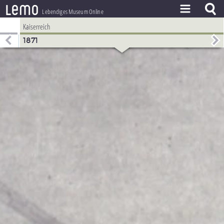
l
e
m
o
Lebendiges Museum Online
Kaiserreich
ZEITSTRAHL
1871
THEMEN
ZEITZEUGEN
BESTAND
LERNEN
PROJEKT