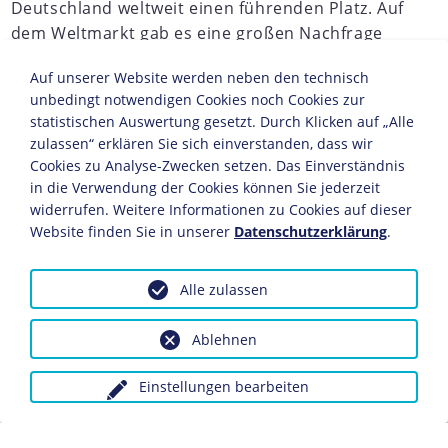
Deutschland weltweit einen führenden Platz. Auf
dem Weltmarkt gab es eine großen Nachfrage
nach deutschen Produkten. So stieg der
Auf unserer Website werden neben den technisch
Exportwert deutscher Maschinen von 1871 bis
unbedingt notwendigen Cookies noch Cookies zur
1913 um das Sechsfache auf 680 Millionen Mark -
statistischen Auswertung gesetzt. Durch Klicken auf „Alle
dies entsprach rund sieben Prozent des
zulassen“ erklären Sie sich einverstanden, dass wir
deutschen Gesamtexports.
Cookies zu Analyse-Zwecken setzen. Das Einverständnis
in die Verwendung der Cookies können Sie jederzeit
JAHRESCHRONIKEN
widerrufen. Weitere Informationen zu Cookies auf dieser
Website finden Sie in unserer
Datenschutzerklärung
.
1870
1871
1872
1873
1874
1875
1876
1877
1
Die Produkte der chemischen Industrie umfassten zehn
Alle zulassen
Prozent des Gesamtexports. In der Chemieindustrie war
Deutschland mit 28 Prozent des weltweiten Exports die
Ablehnen
führende Nation, Großbritannien lag mit 16 Prozent auf
dem zweiten Platz. Mit Hilfe der Neuen Industrien und
eines Innovationsschubs überwand Deutschland die
Einstellungen bearbeiten
Folgen der Gründerkrise und erlebte ab 1890 eine
nahezu ungestörte Phase der Hochkonjunktur.